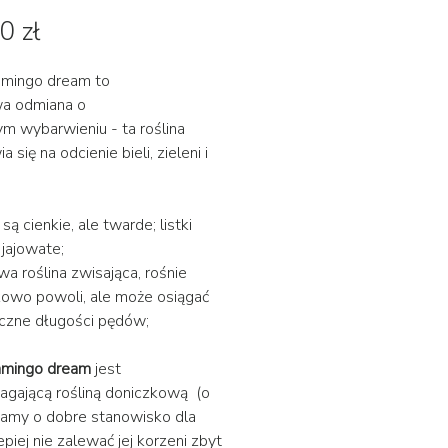
Cena
0 zł
lamingo dream
to
wa odmiana o
m wybarwieniu - ta roślina
 się na odcienie bieli, zieleni i
 są cienkie, ale twarde; listki
 jajowate;
wa roślina zwisająca, rośnie
owo powoli, ale może osiągać
czne długości pędów;
amingo dream
jest
gającą rośliną doniczkową (o
bamy o dobre stanowisko dla
 lepiej nie zalewać jej korzeni zbyt