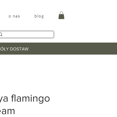
o nas
blog
EGÓŁY DOSTAW
ya flamingo
eam