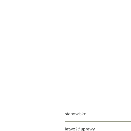
stanowisko
jasne | rozproszone | lekko słonec
łatwość uprawy