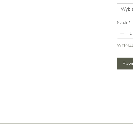
Wybie
Sztuk
*
WYPRZ
Powi
zne