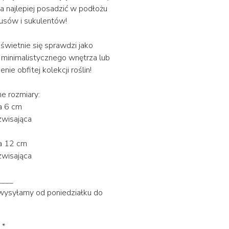
a najlepiej posadzić w podłożu
usów i sukulentów!
 świetnie się sprawdzi jako
minimalistycznego wnętrza lub
nie obfitej kolekcji roślin!
e rozmiary:
a 6 cm
 zwisająca
a 12 cm
 zwisająca
____
 wysyłamy od poniedziałku do
*