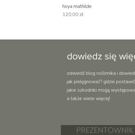
hoya mathilde
Cena
120,00 zł
dowiedz się wię
odwiedź blog roślinnika i dowied
jak pielęgnować? gdzie postawić?
jakie szkodniki mogą występować 
a także wiele więcej!