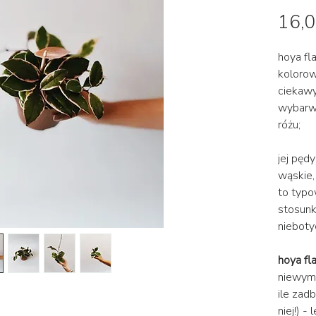
16,0
hoya f
koloro
ciekawy
wybarwia
różu;
jej pędy
wąskie,
to typo
stosunk
nieboty
hoya fl
niewyma
ile zad
niej!) -