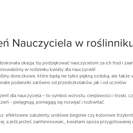
eń Nauczyciela w roślinnik
 doskonała okazja, by podziękować nauczycielom za ich trud i za
onowaliśmy w roślinniku kwiaty dla nauczycieli!
ośliny doniczkowe, które będą nie tylko piękną ozdobą, ale takż
onałe podarunki zarówno od przedszkolaków, jak i od uczniów.
ent dla nauczyciela – to symbol wzrostu, cierpliwości i troski, cz
zień - pielęgnują, pomagają się rozwijać i rozkwitać.
esz: efektowne sukulenty, urokliwe begonie czy kolorowe trzykrot
ej, a jeśli jesteś zainteresowan_ kwiatami spoza przygotowanej 