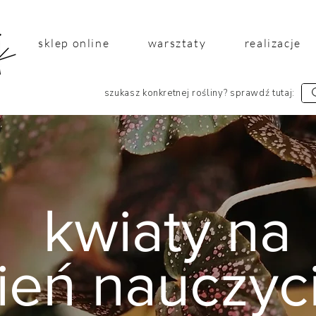
sklep online
warsztaty
realizacje
szukasz konkretnej rośliny? sprawdź tutaj:
kwiaty na
ień nauczyc