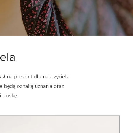
ela
ysł na prezent dla nauczyciela
re będą oznaką uznania oraz
 troskę.
NO