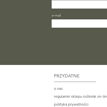
e-mail
PRZYDATNE
o nas
regulamin sklepu roślinnik on-li
polityka prywatności