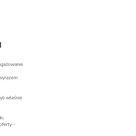
u
angażowanie.
e wyrazem
yli właśnie
ki,
oferty -