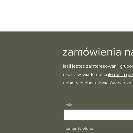
zamówienia na
jeśli jesteś zainteresowan_ grup
napisz w wiadomości
ile roślin i ja
odbiory osobiste kwiatów na dzie
imię
numer telefonu