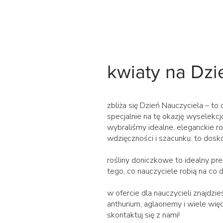
kwiaty na Dzi
zbliża się Dzień Nauczyciela – to
specjalnie na tę okazję wyselekcj
wybraliśmy idealne, eleganckie r
wdzięczności i szacunku. to dosk
rośliny doniczkowe to idealny prez
tego, co nauczyciele robią na co d
w ofercie dla nauczycieli znajdzi
anthurium, aglaonemy i wiele więc
skontaktuj się z nami!