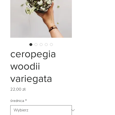
ceropegia
woodii
variegata
Cena
22,00 zł
średnica
*