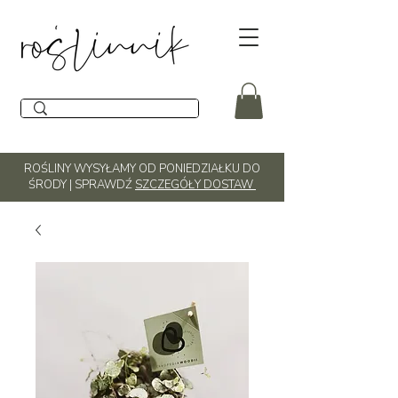
ROŚLINY WYSYŁAMY OD PONIEDZIAŁKU DO
ŚRODY | SPRAWDŹ
SZCZEGÓŁY DOSTAW