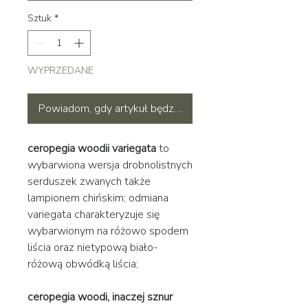
Sztuk
*
WYPRZEDANE
Powiadom, gdy artykuł będzie dostępny
ceropegia woodii variegata
to
wybarwiona wersja drobnolistnych
serduszek zwanych także
lampionem chińskim; odmiana
variegata charakteryzuje się
wybarwionym na różowo spodem
liścia oraz nietypową biało-
różową obwódką liścia;
ceropegia woodi, inaczej sznur