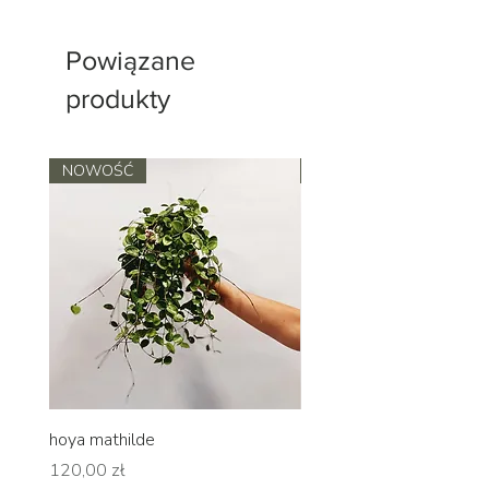
Powiązane
produkty
NOWOŚĆ
NOWOŚĆ
hoya mathilde
hoya erythrina
Cena
Cena
120,00 zł
120,00 zł