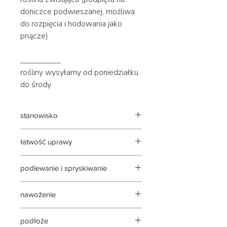
doniczce podwieszanej, możliwa
do rozpięcia i hodowania jako
pnącze)
__________
rośliny wysyłamy od poniedziałku
do środy
stanowisko
jasne | rozproszone | lekko słoneczne
łatwość uprawy
roślina stosunkowo łatwa w uprawie,
podlewanie i spryskiwanie
do dobrej kondycji potrzebuje
widnego stanowiska
podlewanie: umiarkowane, ale
nawożenie
regularne
podlewaj według zasady: lepiej
w okresie wzrostu z każdym
przesuszyć niż przelać
podłoże
podlewaniem | w sezonie jesienno-