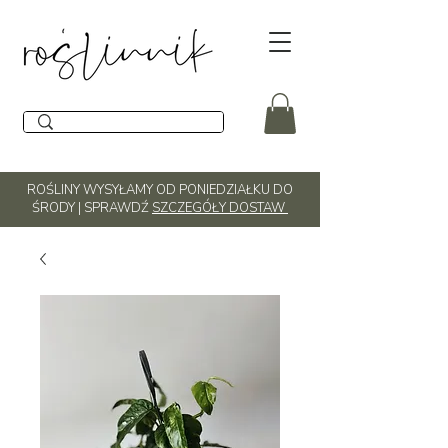
ROŚLINY WYSYŁAMY OD PONIEDZIAŁKU DO
ŚRODY | SPRAWDŹ
SZCZEGÓŁY DOSTAW