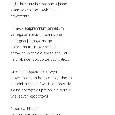
najładniej musisz zadbać o jasne
stanowisko i odpowiednie
nawożenie;
uprawa
epipremnum pinnatum
variegata
niewiele różni się od
pielęgnacji klasycznego
epipremnum; może rosnać
zarówno w formie zwisającej, jak i
na drabince, podporze czy paliku;
ta roślina będzie ciekawym
urozmaiceniem kolekcji niejednego
miłośnika roślin, świetnie sprawdzi
się na początek uprawy, nie sprawi
większych kłopotów!
średnica 15 cm
roślina zwisająca (podpięta na