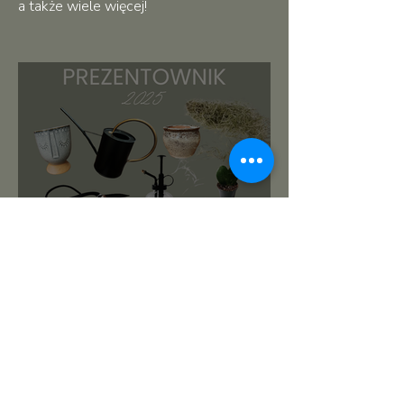
a także wiele więcej!
roślinnikowy prezentownik
2025