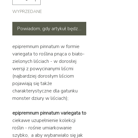
WYPRZEDANE
Powiadom, gdy artykuł będzie dostępny
epipremnum pinnatum w formie
variegata to roślina pnąca o biało-
zielonych liściach - w dorosłej
wersji z powycinanymi liścmi
(najbardziej dorosłym liściom
pojawiają się także
charakterystyczne dla gatunku
monster dziury w liściach);
epipremnum pinnatum variegata to
ciekawe uzupełnienie kolekcji
roślin - rośnie umiarkowanie
szybko, a aby wybarwiało się jak