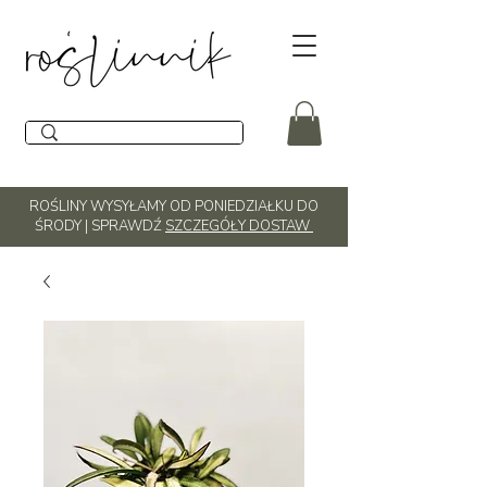
ROŚLINY WYSYŁAMY OD PONIEDZIAŁKU DO
ŚRODY | SPRAWDŹ
SZCZEGÓŁY DOSTAW