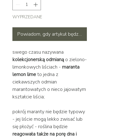
WYPRZEDANE
Powiadom, gdy artykuł będzie dostępny
swego czasu nazywana
kolekcjonerską odmianą
o zielono-
limonkowych liściach -
maranta
lemon lime
to jedna z
ciekawszych odmian
marantowatych o nieco jajowatym
kształcie liścia;
pokrój maranty nie będzie typowy
- jej liście mogą lekko zwisać lub
się płożyć - roślina będzie
reagowała także na porę dna i