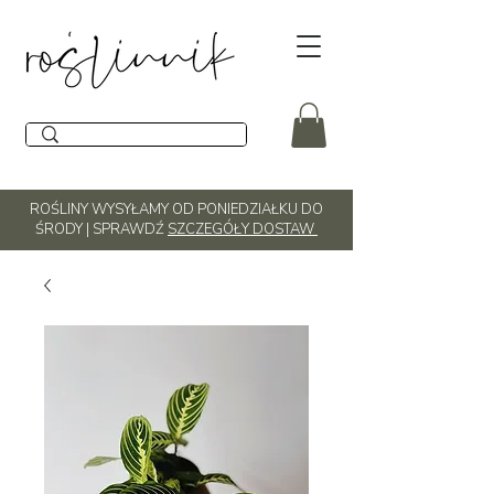
ROŚLINY WYSYŁAMY OD PONIEDZIAŁKU DO
ŚRODY | SPRAWDŹ
SZCZEGÓŁY DOSTAW