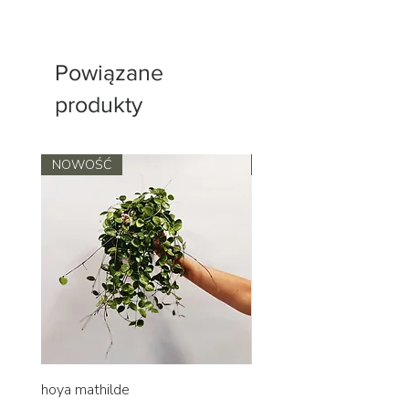
Powiązane
produkty
NOWOŚĆ
NOWOŚĆ
hoya mathilde
hoya erythrina