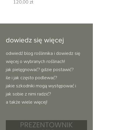
Cena
Cena
120,00 zł
120,00 zł
dowiedz się więcej
odwiedź blog roślinnika i dowiedz się
więcej o wybranych roślinach!
jak pielęgnować? gdzie postawić?
ile i jak często podlewać?
jakie szkodniki mogą występować i
jak sobie z nimi radzić?
a także wiele więcej!