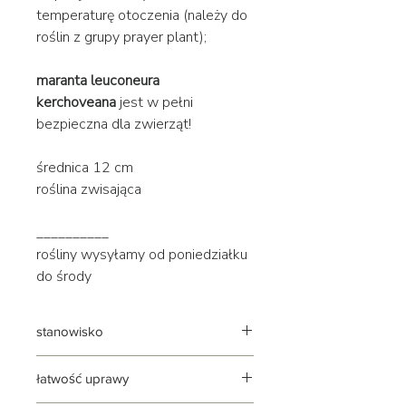
temperaturę otoczenia (należy do
roślin z grupy prayer plant);
maranta leuconeura
kerchoveana
jest w pełni
bezpieczna dla zwierząt!
średnica 12 cm
roślina zwisająca
__________
rośliny wysyłamy od poniedziałku
do środy
stanowisko
jasne | rozproszone | bez mocnego
łatwość uprawy
słońca