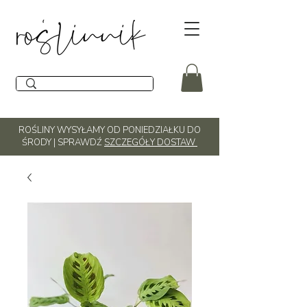
ROŚLINY WYSYŁAMY OD PONIEDZIAŁKU DO
ŚRODY | SPRAWDŹ
SZCZEGÓŁY DOSTAW