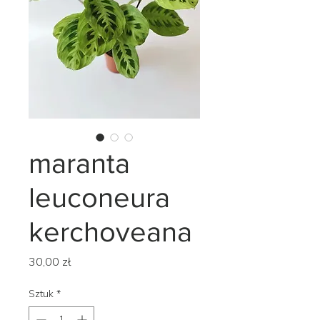
maranta
leuconeura
kerchoveana
Cena
30,00 zł
Sztuk
*