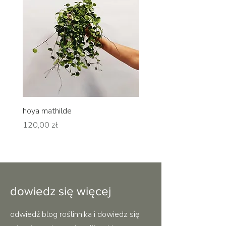
hoya mathilde
hoya erythrina
Cena
Cena
120,00 zł
120,00 zł
dowiedz się więcej
odwiedź blog roślinnika i dowiedz się