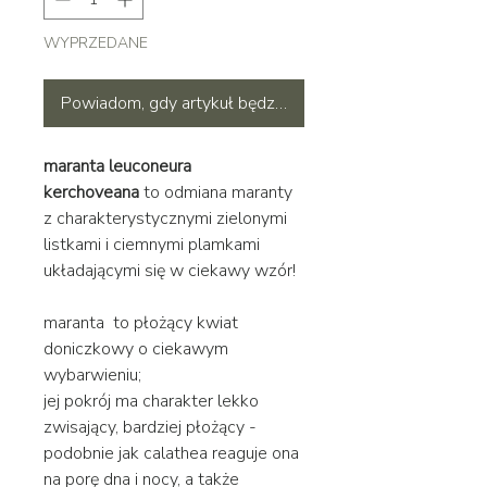
WYPRZEDANE
Powiadom, gdy artykuł będzie dostępny
maranta leuconeura
kerchoveana
to odmiana maranty
z charakterystycznymi zielonymi
listkami i ciemnymi plamkami
układającymi się w ciekawy wzór!
maranta to płożący kwiat
doniczkowy o ciekawym
wybarwieniu;
jej pokrój ma charakter lekko
zwisający, bardziej płożący -
podobnie jak calathea reaguje ona
na porę dna i nocy, a także