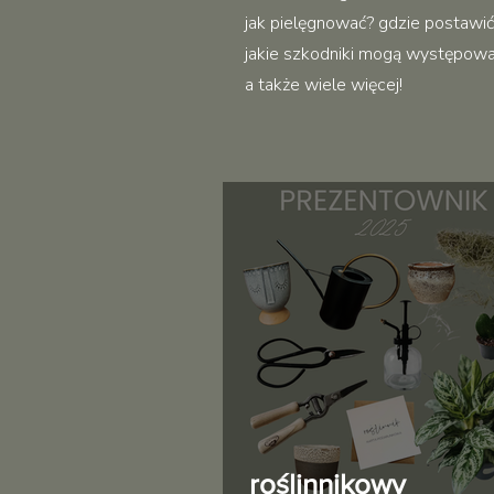
jak pielęgnować? gdzie postawić?
jakie szkodniki mogą występować 
a także wiele więcej!
roślinnikowy