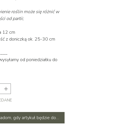
enie roślin może się różnić w
ci od partii;
ca 12 cm
ść z doniczką ok. 25-30 cm
____
 wysyłamy od poniedziałku do
EDANE
adom, gdy artykuł będzie dostępny