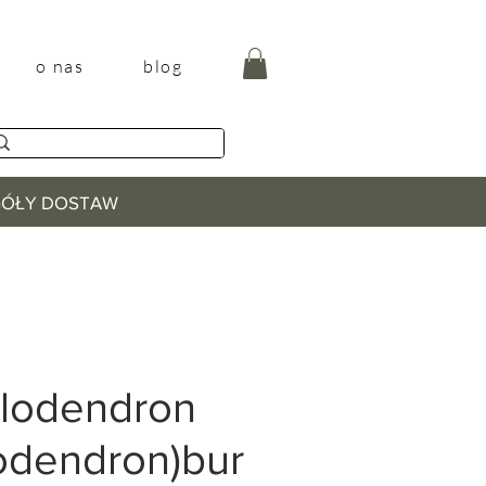
o nas
blog
EGÓŁY DOSTAW
ilodendron
lodendron)bur