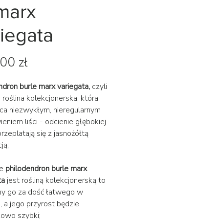
 marx
riegata
Cena
00 zł
ndron burle marx variegata,
czyli
 roślina kolekcjonerska, która
a niezwykłym, nieregularnym
eniem liści - odcienie głębokiej
przeplatają się z jasnożółtą
ją;
że
​​​​​​​philodendron burle marx
ta
jest rośliną kolekcjonerską to
my go za dość łatwego w
, a jego przyrost będzie
owo szybki;