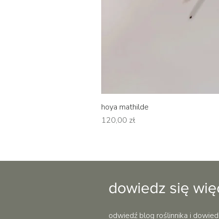
hoya mathilde
Cena
120,00 zł
dowiedz się wię
odwiedź blog roślinnika i dowied