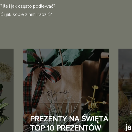
 ile i jak często podlewać?
i jak sobie z nimi radzić?
PREZENTY NA ŚWIĘTA:
j
TOP 10 PREZENTÓW