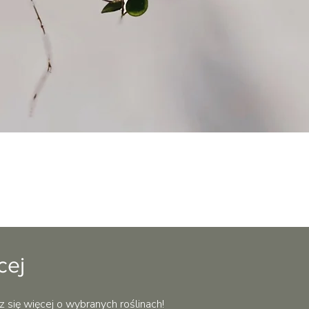
Podgląd
cej
z się więcej o wybranych roślinach!