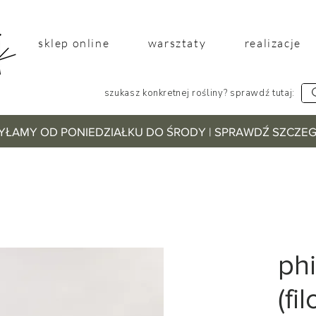
sklep online
warsztaty
realizacje
szukasz konkretnej rośliny? sprawdź tutaj:
YŁAMY OD PONIEDZIAŁKU DO ŚRODY | SPRAWDŹ SZCZ
ph
(fi