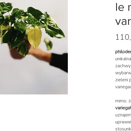
le
va
110,
philode
unikalna
zachwyc
wybarwi
zieleni 
variegac
mimo, 
variega
uznaje
uprawie
stosunk