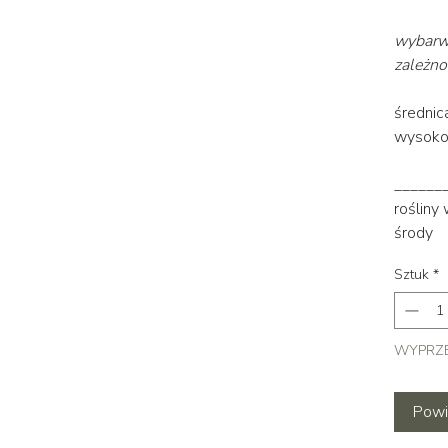
wybarwi
zależnoś
średni
wysoko
______
rośliny
środy
Sztuk
*
WYPRZ
Powi