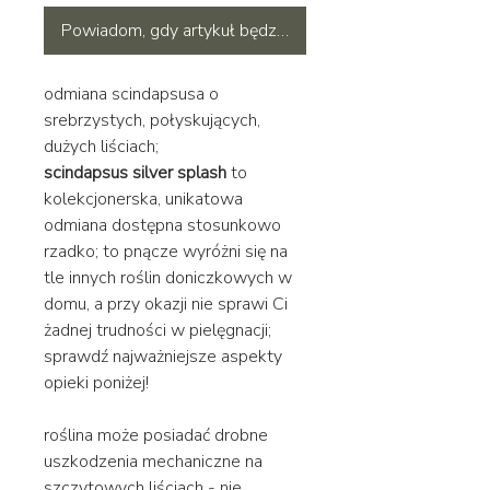
Powiadom, gdy artykuł będzie dostępny
odmiana scindapsusa o
srebrzystych, połyskujących,
dużych liściach;
scindapsus silver splash
to
kolekcjonerska, unikatowa
odmiana dostępna stosunkowo
rzadko; to pnącze wyróżni się na
tle innych roślin doniczkowych w
domu, a przy okazji nie sprawi Ci
żadnej trudności w pielęgnacji;
sprawdź najważniejsze aspekty
opieki poniżej!
roślina może posiadać drobne
uszkodzenia mechaniczne na
szczytowych liściach - nie