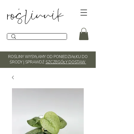
ROŚLINY WYSYŁAMY OD PONIEDZIAŁKU DO
ŚRODY | SPRAWDŹ
SZCZEGÓŁY DOSTAW