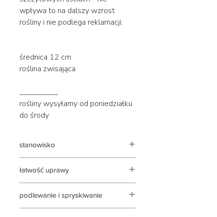
wpływa to na dalszy wzrost
rośliny i nie podlega reklamacji;
średnica 12 cm
roślina zwisająca
__________
rośliny wysyłamy od poniedziałku
do środy
stanowisko
jasne | rozproszone
łatwość uprawy
roślina stosunkowo łatwa w uprawie,
podlewanie i spryskiwanie
nie znosi nadmiaru wody w
codziennej pielęgnacji
podlewanie: umiarkowane, ale