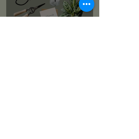
roślinnikowy prezentownik
2025
PREZENTY NA ŚWIĘTA:
TOP 10 PREZENTÓW DLA
MIŁOŚNIKA ROŚLIN