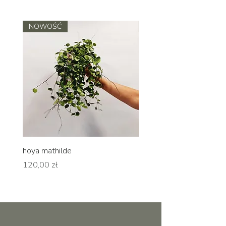
NOWOŚĆ
NOWOŚĆ
hoya mathilde
hoya erythrina
Cena
Cena
120,00 zł
120,00 zł