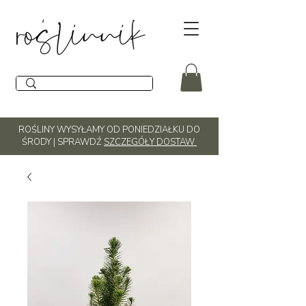
ROŚLINY WYSYŁAMY OD PONIEDZIAŁKU DO
ŚRODY | SPRAWDŹ
SZCZEGÓŁY DOSTAW