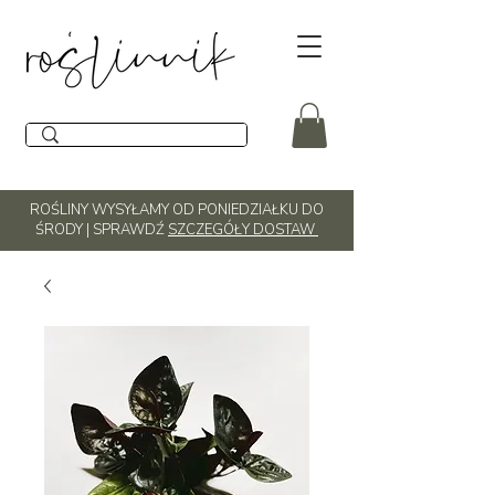
ROŚLINY WYSYŁAMY OD PONIEDZIAŁKU DO
ŚRODY | SPRAWDŹ
SZCZEGÓŁY DOSTAW