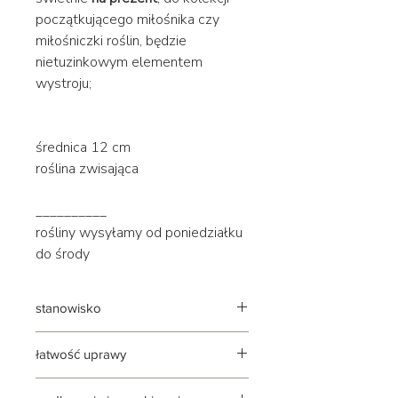
początkującego miłośnika czy
miłośniczki roślin, będzie
nietuzinkowym elementem
wystroju;
średnica 12 cm
roślina zwisająca
__________
rośliny wysyłamy od poniedziałku
do środy
stanowisko
jasne | rozproszone | bez mocnego
łatwość uprawy
słońca
roślina łatwa i przyjemna w uprawie