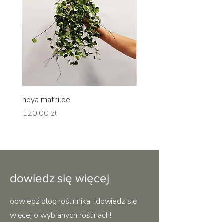
hoya mathilde
hoya erythrina
Cena
Cena
120,00 zł
120,00 zł
dowiedz się więcej
odwiedź blog roślinnika i dowiedz się
więcej o wybranych roślinach!