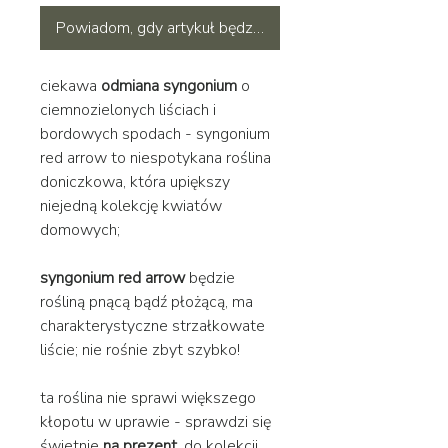
Powiadom, gdy artykuł będzie dostępny
ciekawa
odmiana syngonium
o
ciemnozielonych liściach i
bordowych spodach - syngonium
red arrow to niespotykana roślina
doniczkowa, która upiększy
niejedną kolekcję kwiatów
domowych;
syngonium red arrow
będzie
rośliną pnącą bądź płożącą, ma
charakterystyczne strzałkowate
liście; nie rośnie zbyt szybko!
ta roślina nie sprawi większego
kłopotu w uprawie - sprawdzi się
świetnie
na prezent
, do kolekcji