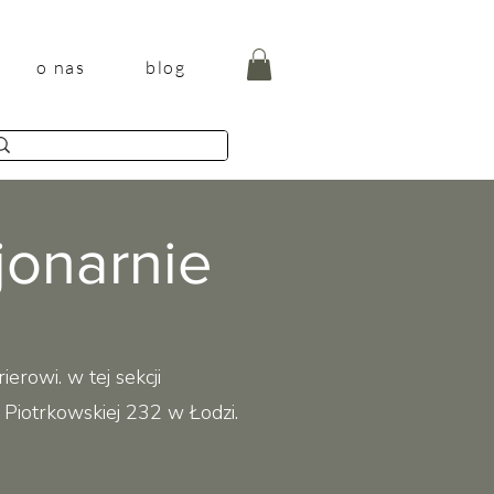
o nas
blog
jonarnie
erowi. w tej sekcji
. Piotrkowskiej 232 w Łodzi.