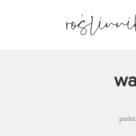
wa
podst