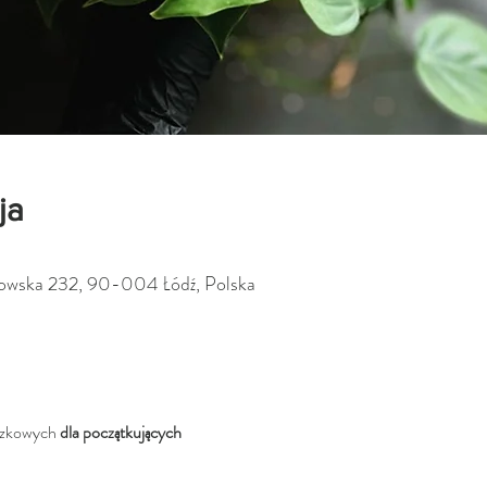
ja
0
rkowska 232, 90-004 Łódź, Polska
czkowych 
dla początkujących