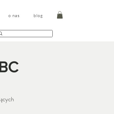
o nas
blog
ABC
jących