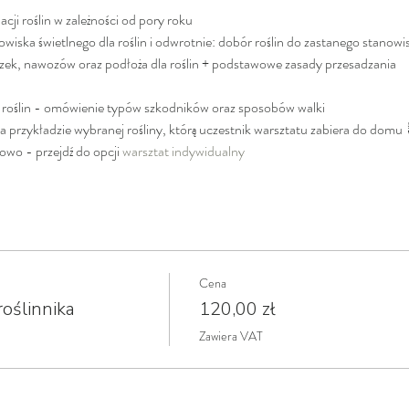
ji roślin w zależności od pory roku
iska świetlnego dla roślin i odwrotnie: dobór roślin do zastanego stanowi
ek, nawozów oraz podłoża dla roślin + podstawowe zasady przesadzania
i roślin - omówienie typów szkodników oraz sposobów walki
na przykładzie wybranej rośliny, którą uczestnik warsztatu zabiera do domu 
owo - przejdź do opcji 
warsztat indywidualny
Cena
oślinnika
120,00 zł
Zawiera VAT