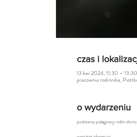
czas i lokalizac
13 kwi 2024, 11:30 – 13:3
pracownia roślinnika, Piot
o wydarzeniu
podstawy pielęgnacji roślin doni
warsztat obejmuje: