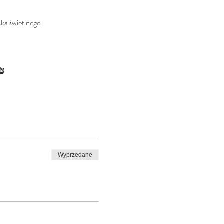
ska świetlnego
🪴
Wyprzedane