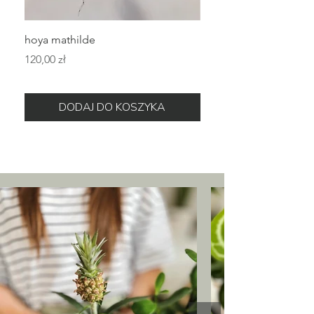
hoya mathilde
hoya erythrina
Cena
Cena
120,00 zł
120,00 zł
DODAJ DO KOSZYKA