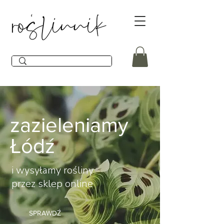
zazieleniamy
Łódź
i wysyłamy rośliny
przez sklep online
SPRAWDŹ