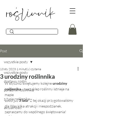
Post
wszystkie posty
13 sty 2023
1 minut(y) czytania
wszystkie posty
3 urodziny roślinnika
dostawy roślin
W styczniu świętujemy kolejne 
urodziny 
roślinnika
 - nasz sklep roślinny istnieje na 
poradnik roślinnika
mapie 
z życia roślinnika
Łodzi już 
3 lata
! Z tej okazji przygotowaliśmy 
dla Was kilka atrakcji i niespodzianek, 
aktualności
zapraszamy do wspólnego świętowania! 