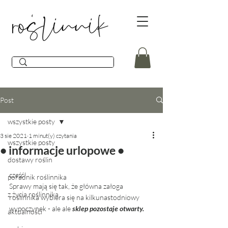
Post
wszystkie posty
3 sie 2021
1 minut(y) czytania
wszystkie posty
• informacje urlopowe •
dostawy roślin
cześć! 
poradnik roślinnika
Sprawy mają się tak, że główna załoga 
z życia roślinnika
roślinnika wybiera się na kilkunastodniowy 
wypoczynek - ale ale 
sklep pozostaje otwarty. 
aktualności