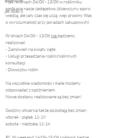
archiwum
I tak, w dniach 
04/08 - 13/08
 w roślinniku 
spotkacie nasze zastępstwo (dziewczyny sporo 
jak dbać o
wiedzą, ale cały czas się uczą, więc prosimy Was 
o wyrozumiałość przy poradach zakupowych). 
W dniach 04/08 - 13/08 
nie 
będziemy 
realizować:
- Zamówień na kwiaty cięte 
- Usługi przesadzania roślin/roślinnych 
konsultacji 
- Dowozów roślin 
Na wszystkie wiadomości i maile możemy 
odpowiadać z opóźnieniem. 
Nowe dostawy realizowane są bez zmian!  
Godziny otwarcia także pozostają bez zmian:
wtorek - piątek 11-19
sobota - niedziela 11-16
PS. W weekend 14/08-15/08 roślinnik będzie 