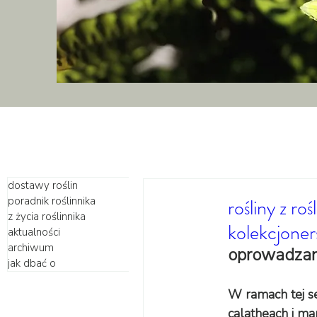
dostawy roślin
poradnik roślinnika
rośliny z ro
z życia roślinnika
kolekcjoner
aktualności
archiwum
oprowadzani
jak dbać o
W ramach tej se
calatheach i ma