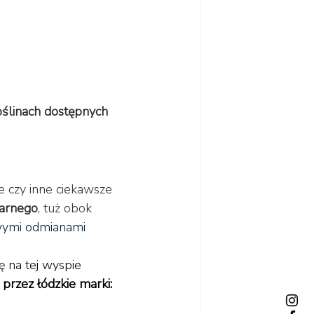
roślinach dostępnych 
je czy inne ciekawsze 
narnego
, tuż obok 
awymi odmianami 
 na tej wyspie 
przez łódzkie marki: 