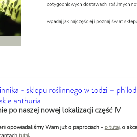
cotygodniowych dostawach, roślinnych no
wpadaj jak najczęściej i poznaj świat sklep
ślinnika - sklepu roślinnego w Łodzi – philo
skie anthuria
e po naszej nowej lokalizacji część IV
rii opowiadaliśmy Wam już o paprociach - 
o tutaj
,
 o akce
rantach
 tutaj
. 