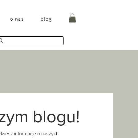
o nas
blog
szym blogu!
ajdziesz informacje o naszych