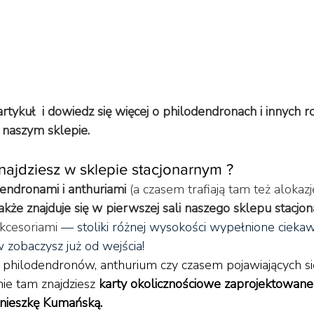
artykuł  i dowiedz się więcej o philodendronach i innych 
 naszym sklepie. 
znajdziesz w sklepie stacjonarnym ?
endronami i anthuriami
 (a czasem trafiają tam też alokaz
akże znajduje się w pierwszej sali naszego sklepu stacjo
akcesoriami 
— stoliki różnej wysokości wypełnione ciek
zobaczysz już od wejścia! 
: philodendronów, anthurium czy czasem pojawiających się
nie tam znajdziesz 
karty okolicznościowe zaprojektowane 
nieszkę Kumańską. 