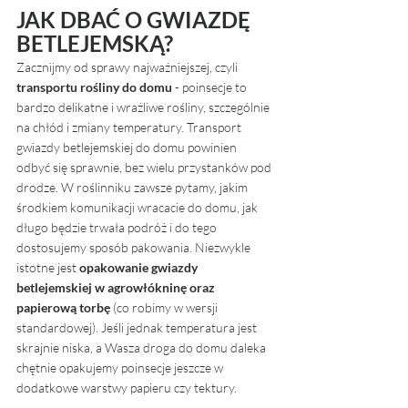
JAK DBAĆ O GWIAZDĘ 
BETLEJEMSKĄ?
Zacznijmy od sprawy najważniejszej, czyli 
transportu rośliny do domu 
- poinsecje to 
bardzo delikatne i wrażliwe rośliny, szczególnie 
na chłód i zmiany temperatury. Transport 
gwiazdy betlejemskiej do domu powinien 
odbyć się sprawnie, bez wielu przystanków pod 
drodze. W roślinniku zawsze pytamy, jakim 
środkiem komunikacji wracacie do domu, jak 
długo będzie trwała podróż i do tego 
dostosujemy sposób pakowania. Niezwykle 
istotne jest 
opakowanie gwiazdy 
betlejemskiej w agrowłókninę oraz 
papierową torbę
 (co robimy w wersji 
standardowej). Jeśli jednak temperatura jest 
skrajnie niska, a Wasza droga do domu daleka 
chętnie opakujemy poinsecje jeszcze w 
dodatkowe warstwy papieru czy tektury.