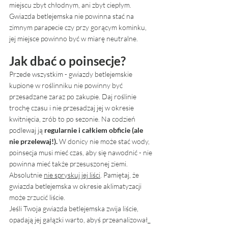
miejscu zbyt chłodnym, ani zbyt ciepłym. 
Gwiazda betlejemska nie powinna stać na 
zimnym parapecie czy przy gorącym kominku, 
jej miejsce powinno być w miarę neutralne. 
Jak dbać o poinsecje?
Przede wszystkim - gwiazdy betlejemskie 
kupione w roślinniku nie powinny być 
przesadzane zaraz po zakupie. Daj roślinie 
trochę czasu i nie przesadzaj jej w okresie 
kwitnięcia, zrób to po sezonie. Na codzień 
podlewaj ją 
regularnie i całkiem obficie (ale 
nie przelewaj!). 
W donicy nie może stać wody, 
poinsecja musi mieć czas, aby się nawodnić - nie 
powinna mieć także przesuszonej ziemi.  
Absolutnie 
nie spryskuj jej liści
. Pamiętaj, że 
gwiazda betlejemska w okresie aklimatyzacji 
może zrzucić liście. 
Jeśli Twoja gwiazda betlejemska zwija liście, 
opadają jej gałązki warto, abyś przeanalizował_ 