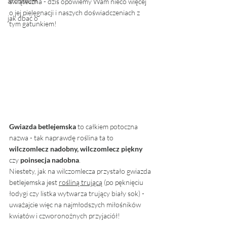
archiwum
świąteczna - dziś opowiemy Wam nieco więcej 
o jej pielęgnacji i naszych doświadczeniach z 
jak dbać o
tym gatunkiem!
Gwiazda betlejemska
 to całkiem potoczna 
nazwa - tak naprawdę roślina ta to
wilczomlecz nadobny,
wilczomlecz piękny
czy 
poinsecja nadobna
.
Niestety, jak na wilczomlecza przystało gwiazda 
betlejemska jest 
rośliną trującą
 (po pęknięciu 
łodygi czy listka wytwarza trujący biały sok) - 
uważajcie więc na najmłodszych miłośników 
kwiatów i czworonożnych przyjaciół!