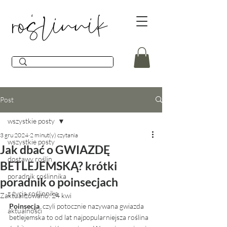
Post
wszystkie posty
3 gru 2024
2 minut(y) czytania
wszystkie posty
Jak dbać o GWIAZDĘ
dostawy roślin
BETLEJEMSKĄ? krótki
poradnik roślinnika
poradnik o poinsecjach
z życia roślinnika
Zaktualizowano:
24 kwi
Poinsecja
, czyli potocznie nazywana gwiazda 
aktualności
betlejemska to od lat najpopularniejsza roślina 