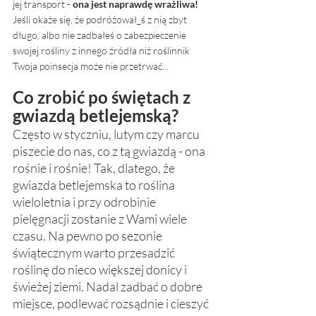
jej transport - 
ona jest naprawdę wrażliwa!
Jeśli okaże się, że podróżował_ś z nią zbyt 
długo, albo nie zadbałeś o zabezpieczenie 
swojej rośliny z innego źródła niż roślinnik 
Twoja poinsecja może nie przetrwać... 
Co zrobić po świętach z 
gwiazdą betlejemską? 
Często w styczniu, lutym czy marcu 
piszecie do nas, co z tą gwiazdą - ona 
rośnie i rośnie! Tak, dlatego, że 
gwiazda betlejemska to roślina 
wieloletnia i przy odrobinie 
pielęgnacji zostanie z Wami wiele 
czasu. Na pewno po sezonie 
świątecznym warto przesadzić 
roślinę do nieco większej donicy i 
świeżej ziemi. Nadal zadbać o dobre 
miejsce, podlewać rozsądnie i cieszyć 