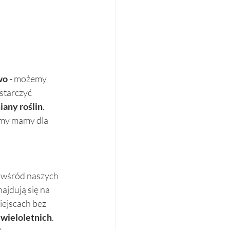
o - 
możemy 
starczyć 
any roślin
. 
 my mamy dla 
m wśród naszych 
jdują się na 
iejscach bez 
 
wieloletnich
. 