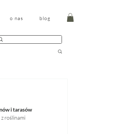
o nas
blog
nów i tarasów 
 z roślinami 