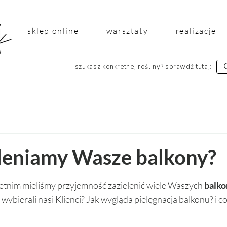
sklep online
warsztaty
realizacje
szukasz konkretnej rośliny? sprawdź tutaj:
eleniamy Wasze balkony?
 5 gwiazdek.
tnim mieliśmy przyjemność zazielenić wiele Waszych 
balko
y wybierali nasi Klienci? Jak wygląda pielęgnacja balkonu? i co