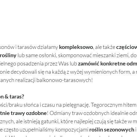
lkonów i tarasów działamy 
kompleksowo
, ale także 
częściow
rośliny
 lub same osłonki, skomponować mieszanki ziemi, do
ielnego posadzenia przez Was lub 
zamówić konkretne odmi
zonie decydowali się na każdą z wyżej wymienionych form, a
ranych realizacji balkonowo-tarasowych! 
n & taras? 
ości/braku słońca i czasu na pielęgnację. Tegorocznym hite
etnie trawy ozdobne
! Odmiany traw ozdobnych idealnie odna
ych, ale istnieją gatunki, które najlepiej czują się także w m
e często uzupełnialiśmy kompozycjami 
roślin sezonowych
 i