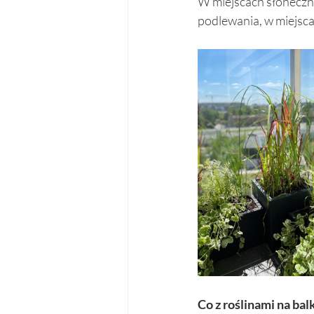
W miejscach słonecz
podlewania, w miejscac
Co z roślinami na bal