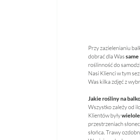
Przy zazielenianiu ba
dobrać dla Was 
same 
roślinność do samodz
Nasi Klienci w tym se
Was kilka zdjęć z wyb
Jakie rośliny na balko
Wszystko zależy od il
Klientów były 
wielol
przestrzeniach słoneczn
słońca. Trawy ozdobn