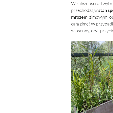
W zależności od wybra
przechodzą w 
stan s
mrozem
, zimowymi op
całą zimę! W przypad
wiosenny, czyli przyci