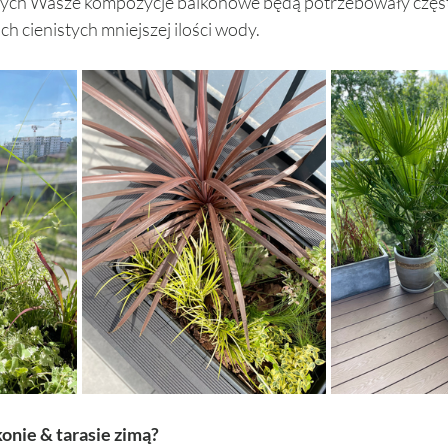
nych Wasze kompozycje balkonowe będą potrzebowały częs
h cienistych mniejszej ilości wody. 
konie & tarasie zimą? 