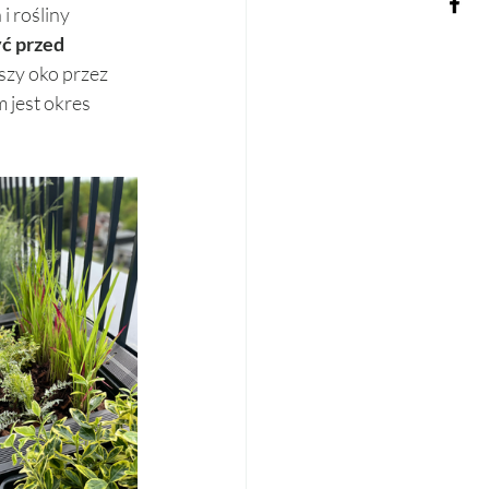
 rośliny 
ć przed 
szy oko przez 
jest okres 