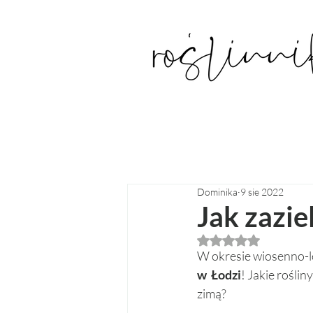
Dominika
9 sie 2022
Jak zazi
Oceniono na NaN z
W okresie wiosenno-le
w  Łodzi
! Jakie roślin
zimą? 