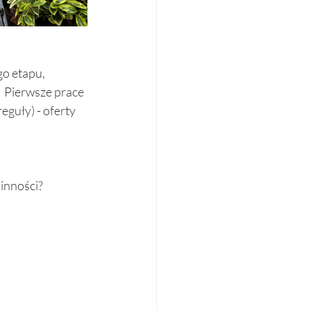
go etapu, 
  Pierwsze prace 
guły) - oferty 
inności? 