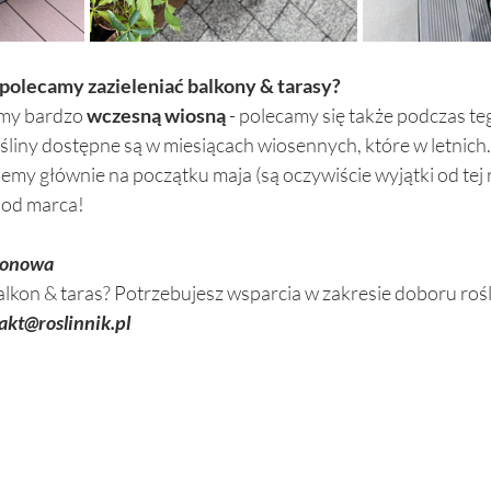
polecamy zazieleniać balkony & tarasy? 
my bardzo 
wczesną wiosną
 - polecamy się także podczas te
liny dostępne są w miesiącach wiosennych, które w letnich.
my głównie na początku maja (są oczywiście wyjątki od tej re
 od marca! 
lkonowa
alkon & taras? Potrzebujesz wsparcia w zakresie doboru rośl
akt@roslinnik.pl