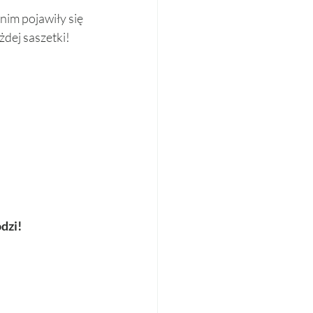
im pojawiły się 
dej saszetki! 
dzi!