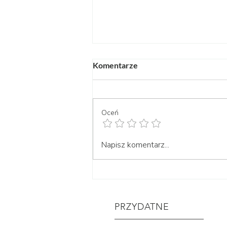
Komentarze
Oceń
przegląd dostawy roślin
Napisz komentarz...
05.08.2026 | team
philodendron czy aglaonema?
PRZYDATNE