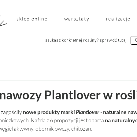
sklep online
warsztaty
realizacje
szukasz konkretnej rośliny? sprawdź tutaj:
nawozy Plantlover w rośl
 5 gwiazdek.
zagościły 
nowe produkty marki 
Plantlover
 - 
naturalne na
doniczkowych. Każda z 6 propozycji jest oparta 
na naturalny
węgiel aktywny, obornik owczy, chitozan. 