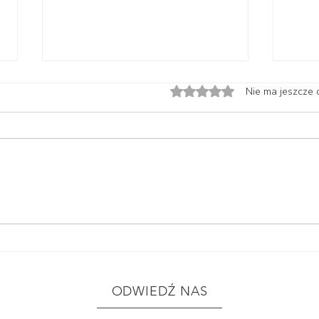
Oceniono na 0 z 5 gwiazdek
Nie ma jeszcze 
przegląd dostawy roślin
prze
29.07.2026 | nowości na
22.07
półkach roślinnika
lubi
ODWIEDŹ NAS