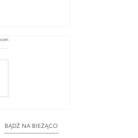
.
ocen
gląd dostawy roślin
.2026 | rośliny znane i
ane
BĄDŹ NA BIEŻĄCO