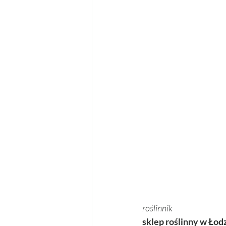
roślinnik 
sklep roślinny w Łod