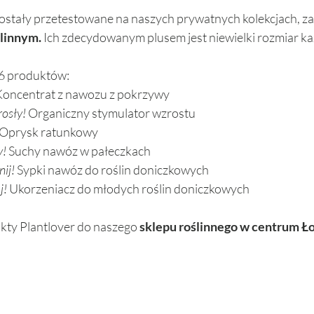
stały przetestowane na naszych prywatnych kolekcjach, zan
ślinnym.
 Ich zdecydowanym plusem jest niewielki rozmiar każ
 6 produktów: 
Koncentrat z nawozu z pokrzywy 
rosły!
 Organiczny stymulator wzrostu
 Oprysk ratunkowy
! 
Suchy nawóz w pałeczkach
ij!
 Sypki nawóz do roślin doniczkowych
j!
 Ukorzeniacz do młodych roślin doniczkowych 
ty Plantlover do naszego 
sklepu roślinnego w centrum Ło