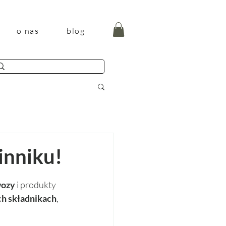
o nas
blog
inniku!
wozy
 i produkty 
ch składnikach
, 