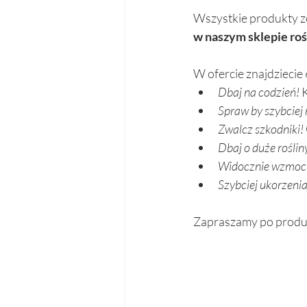
Wszystkie produkty zo
w naszym sklepie ro
W ofercie znajdziecie
Dbaj na codzień! 
Spraw by szybciej 
Zwalcz szkodniki!
Dbaj o duże rośliny
Widocznie wzmocn
Szybciej ukorzenia
Zapraszamy po produk