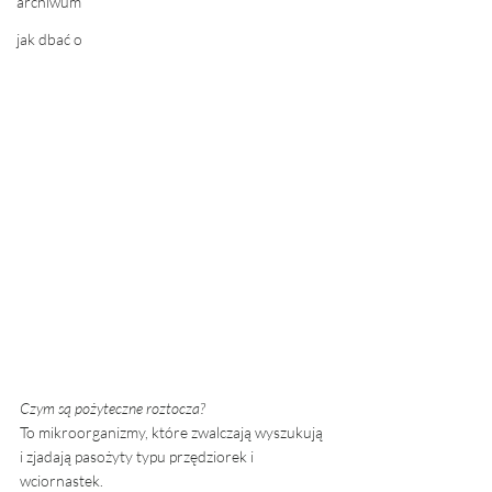
archiwum
jak dbać o
Czym są pożyteczne roztocza? 
To mikroorganizmy, które zwalczają wyszukują 
i zjadają pasożyty typu przędziorek i 
wciornastek. 