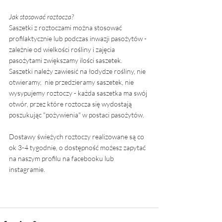
Jak stosować roztocza? 
Saszetki z roztoczami można stosować 
profilaktycznie lub podczas inwazji pasożytów - 
zależnie od wielkości rośliny i zajęcia 
pasożytami zwiększamy ilości saszetek. 
Saszetki należy zawiesić na łodydze rośliny, nie 
otwieramy,  nie przedzieramy saszetek, nie 
wysypujemy roztoczy - każda saszetka ma swój 
otwór, przez które roztocza się wydostają 
poszukując "pożywienia" w postaci pasożytów. 
Dostawy świeżych roztoczy realizowane są co 
ok 3-4 tygodnie, o dostępność możesz zapytać 
na naszym profilu na facebooku lub 
instagramie. 