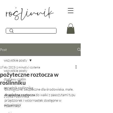
Post
wszystkie posty
19 sty 2023
1 minut(y) czytania
wszystkie posty
pożyteczne roztocza w
dostawy roślin
roślinniku
poradnik roślinnika
Ekologiczne, bezpieczne dla środowiska, małe, 
drapieżne roztocza
 do walki z pasożytami typu 
z życia roślinnika
przędziorek i wciornastek dostępne w 
aktualności
roślinniku! 