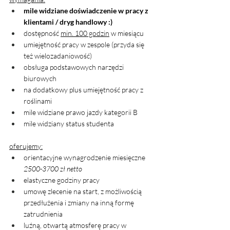
mile widziane doświadczenie w pracy z 
klientami / dryg handlowy :) 
dostępność 
min. 100 godzin
 w miesiącu
umiejętność pracy w zespole (przyda się 
też wielozadaniowość) 
obsługa podstawowych narzędzi 
biurowych
na dodatkowy plus umiejętność pracy z 
roślinami
mile widziane prawo jazdy kategorii B 
mile widziany status studenta 
oferujemy:
orientacyjne wynagrodzenie miesięczne
2500-3700 zł netto
elastyczne godziny pracy
umowę zlecenie na start, z możliwością 
przedłużenia i zmiany na inną formę 
zatrudnienia
luźną, otwartą atmosferę pracy w 