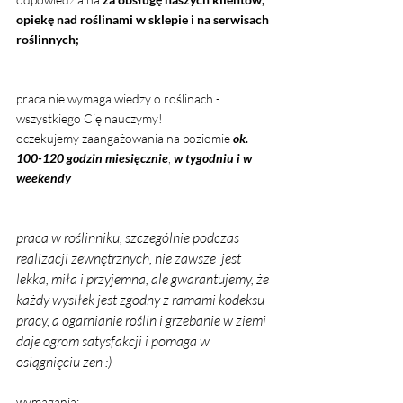
opiekę nad roślinami w sklepie i na serwisach 
roślinnych; 
praca nie wymaga wiedzy o roślinach - 
wszystkiego Cię nauczymy! 
oczekujemy zaangażowania na poziomie 
ok. 
100-120 godzin miesięcznie
, 
w tygodniu
i w 
weekendy
praca w roślinniku, szczególnie podczas 
realizacji zewnętrznych, nie zawsze  jest 
lekka, miła i przyjemna, ale gwarantujemy, że 
każdy wysiłek jest zgodny z ramami kodeksu 
pracy, a ogarnianie roślin i grzebanie w ziemi 
daje ogrom satysfakcji i pomaga w 
osiągnięciu zen :)
wymagania: