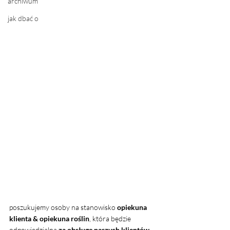
archiwum
jak dbać o
poszukujemy osoby na stanowisko 
opiekuna 
klienta & opiekuna roślin
, która będzie 
odpowiedzialna 
za obsługę naszych klientów, 