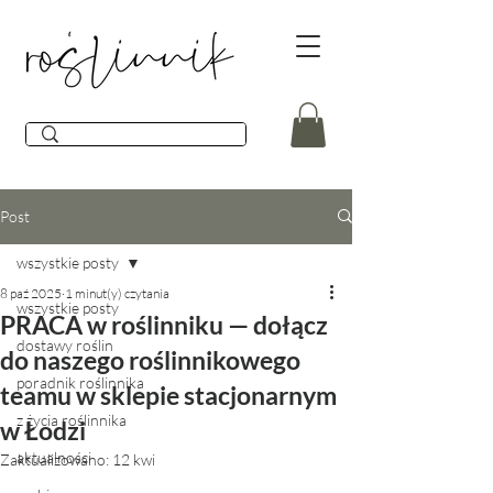
Post
wszystkie posty
8 paź 2025
1 minut(y) czytania
wszystkie posty
PRACA w roślinniku — dołącz
dostawy roślin
do naszego roślinnikowego
poradnik roślinnika
teamu w sklepie stacjonarnym
z życia roślinnika
w Łodzi
aktualności
Zaktualizowano:
12 kwi