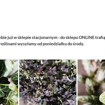
iebie już w sklepie stacjonarnym - do sklepu ONLINE traf
z roślinami wysyłamy od poniedziałku do środy.