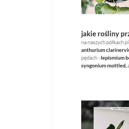
jakie rośliny p
na naszych półkach pi
anthurium clarinerv
pędach -
 lepismium bo
syngonium mottled, 