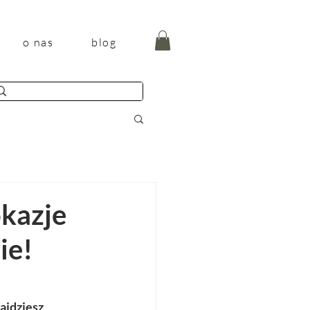
o nas
blog
okazje
ie!
ajdziesz 