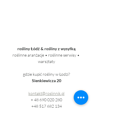
rośliny Łódź & rośliny z wysyłką
roślinne aranżacje • roślinne serwisy • 
warsztaty
gdzie kupić rośliny w Łodzi?
Sienkiewicza 20
kontakt@roslinnik.pl
+ 48 690 020 280
+48 517 682 134
dostawy roślin