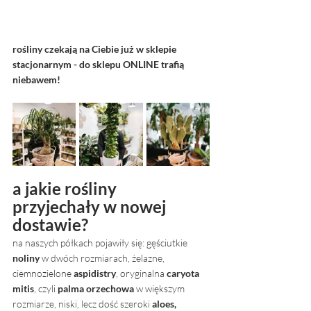
rośliny czekają na Ciebie już w sklepie 
stacjonarnym - do sklepu ONLINE trafią 
niebawem!
a jakie rośliny 
przyjechały w nowej 
dostawie? 
na naszych półkach pojawiły się: gęściutkie 
noliny
 w dwóch rozmiarach, żelazne, 
ciemnozielone 
aspidistry
, oryginalna 
caryota 
mitis
, czyli 
palma orzechowa 
w większym 
rozmiarze, niski, lecz dość szeroki 
aloes,