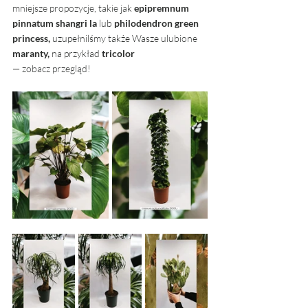
mniejsze propozycje, takie jak 
epipremnum 
pinnatum shangri la
 lub 
philodendron green 
princess,
 uzupełnilśmy także Wasze ulubione 
maranty, 
na przykład
 tricolor
— zobacz przegląd!