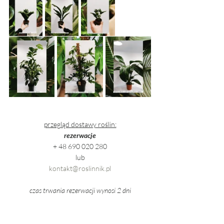
przegląd dostawy roślin:
rezerwacje
+ 48 690 020 280
lub
kontakt@roslinnik.pl
czas trwania rezerwacji wynosi 2 dni