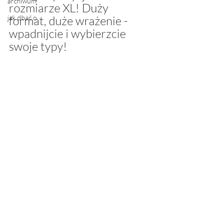
archiwum
rozmiarze XL! Duży 
jak dbać o
format, duże wrażenie - 
wpadnijcie i wybierzcie 
swoje typy!