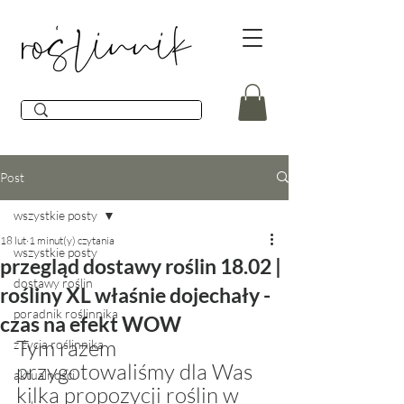
Post
wszystkie posty
18 lut
1 minut(y) czytania
wszystkie posty
przegląd dostawy roślin 18.02 |
dostawy roślin
rośliny XL właśnie dojechały -
poradnik roślinnika
czas na efekt WOW
Tym razem 
z życia roślinnika
przygotowaliśmy dla Was 
aktualności
kilka propozycji roślin w 