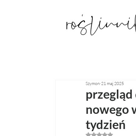
Szymon
21 maj 2025
przegląd 
nowego w 
tydzień
Oceniono na NaN z