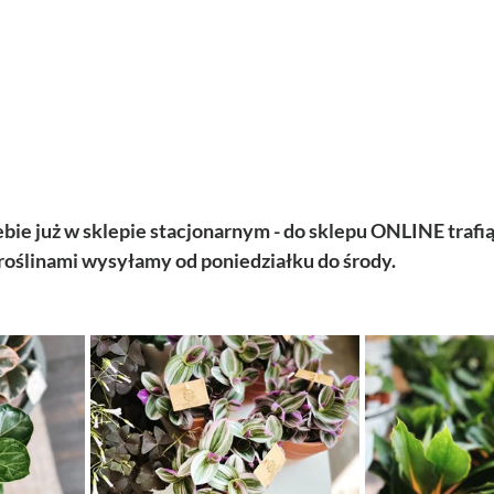
iebie już w sklepie stacjonarnym - do sklepu ONLINE traf
z roślinami wysyłamy od poniedziałku do środy.