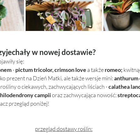
rzyjechały w nowej dostawie? 
awiły się: 
onem
 - 
pictum tricolor, crimson love 
a także 
romeo; 
kwitną
jako prezent na Dzień Matki, ale także wersje mini:
 anthurum 
 
rośliny o ciekawych, zachwycających liściach - 
calathea lanc
hilodendrony campii 
oraz zachwycająca nowość: 
streptoc
bacz przegląd poniżej!
przegląd dostawy roślin: