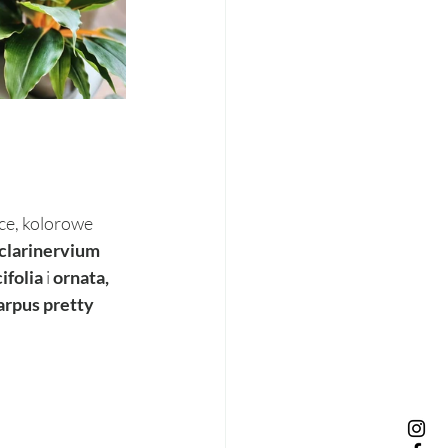
ce, kolorowe 
clarinervium
ifolia 
i 
ornata, 
arpus pretty 