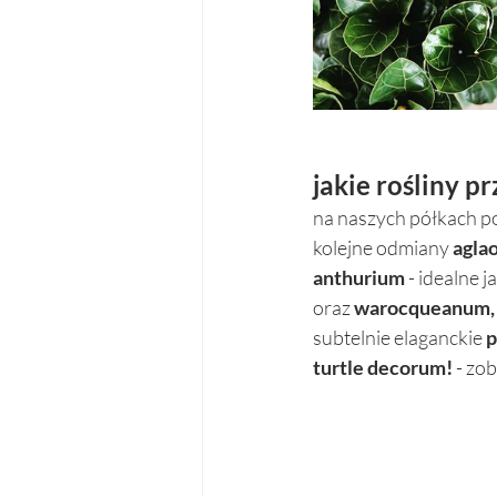
jakie rośliny p
na naszych półkach poj
kolejne odmiany 
agla
anthurium
 - idealne 
oraz 
warocqueanum,
subtelnie elaganckie 
p
turtle decorum! 
- zo