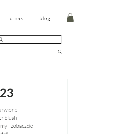
o nas
blog
023
arwione 
r blush! 
my - zobaczcie 
dzi! 