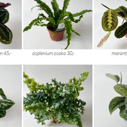
calathea medallion 45,- 		asplenium osaka 30,- 		
maranta