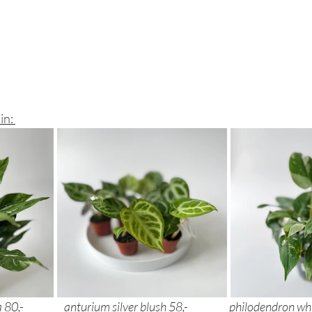
n: 
 80,-
anturium silver blush 58,- 	     ph