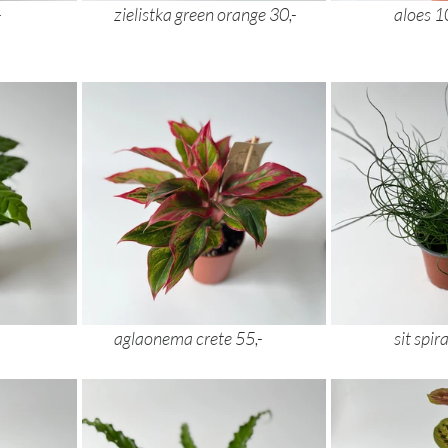
kaktus cuddly 70,- 			zielistka green orang
a 26,- 		
aglaonema crete 55,- 	
	sit spir