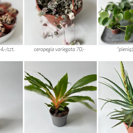
,-/szt. 
ceropegia variegata 70,-
	"pienią