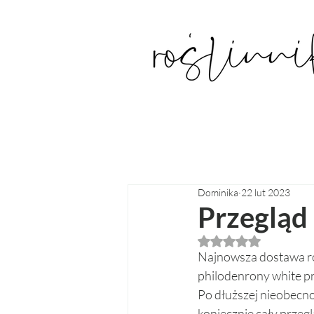
Dominika
22 lut 2023
Przegląd
Oceniono na NaN z
Najnowsza dostawa ro
philodenrony white pr
Po dłuższej nieobecno
koniecznie cały przeg