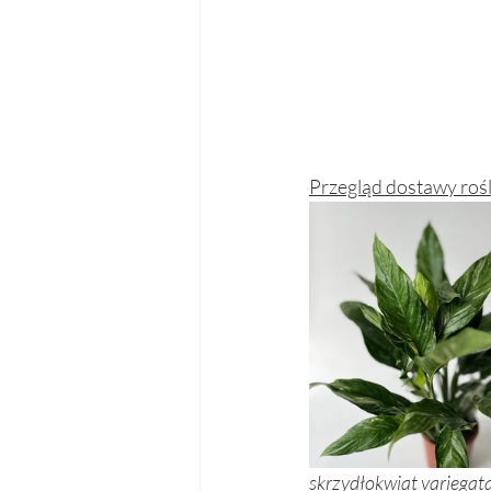
Przegląd dostawy rośli
skrzydłokwiat variegata