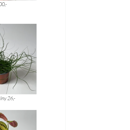
e 30,- 			aloes 100,- 
alny 26,- 