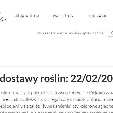
sklep online
warsztaty
realizacje
szukasz konkretnej rośliny? sprawdź tutaj:
 dostawy roślin: 22/02/2
 5 gwiazdek.
ślin na naszych półkach - a co wśród nowości? Pięknie wyb
incess, skrzydłokwiaty variegata czy maluszki anturium silve
ści pojawiły się także "żywe kamienie" czy kolorowe aglaone
ląd dostawy roślin w naszym sklepie roślinnym w centrum Ło