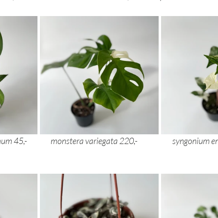
 epipremnum amplissimum 45,- 	          mon