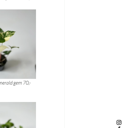
stera variegata 220,- 		syngonium emerald gem 70,-