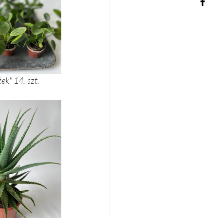
żek" 14,-szt. 