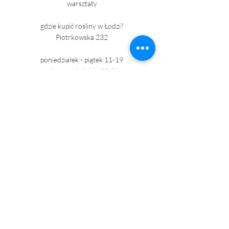
warsztaty
gdzie kupić rośliny w Łodzi?
Piotrkowska 232
poniedziałek - piątek 11-19
sobota - niedziela 11-16
kontakt@roslinnik.pl
+ 48 690 020 280
+48 517 682 134
Ostatnie posty
Zobacz wszystkie