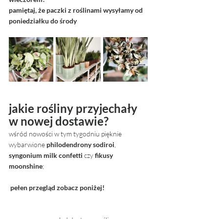
pamiętaj, że paczki z roślinami wysyłamy od 
poniedziałku do środy
jakie rośliny przyjechały 
w nowej dostawie? 
wśród nowości w tym tygodniu pięknie 
wybarwione 
philodendrony sodiroi
, 
syngonium milk confetti
 czy 
fikusy 
moonshine
; 
pełen przegląd zobacz poniżej! 