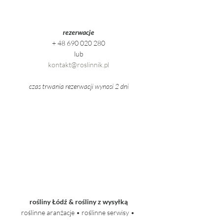
rezerwacje
+ 48 690 020 280
lub
kontakt@roslinnik.pl
czas trwania rezerwacji wynosi 2 dni
rośliny Łódź & rośliny z wysyłką
roślinne aranżacje • roślinne serwisy • 