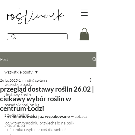
Post
wszystkie posty
26 lut 2025
1 minut(y) czytania
wszystkie posty
przegląd dostawy roślin 26.02 |
dostawy roślin
ciekawy wybór roślin w
poradnik roślinnika
centrum Łodzi
z życia roślinnika
roślinne nowości już wypakowane
— zobacz 
co w tym tygodniu przyjechało na półki 
aktualności
roślinnika i wybierz coś dla siebie! 