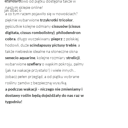
archiwum
standardowo od piątku dostępna także w 
naszym sklepie online! 
jak dbać o
a co tym razem pojawiło się w nowościach? 
pięknie wybarwione 
trzykrotki tricolor
, 
gęściutkie kolejne odmiany 
cissusów (cissus 
digitata, cissus rombolistny)
, 
philodendron 
cobra
, długo wyczekiwany 
pieprz
 z polskiej 
hodowli, duże 
scindapsusy pictusy trebie
, a 
także niebieskie idealne na słoneczne okna 
senecio aquarine
, kolejne rozmiary 
strelicji
, 
wybarwione 
szeflery
 o wąskim pokroju, palmy 
(jak na wakacje przystało!) i wiele innych... 
zobacz pełen przegląd, a od piątku wybrane 
rośliny zamów z bezpieczną wysyłką.
a podczas wakacji - niczego nie zmieniamy i 
dostawy roślin będą dojeżdżały do nas raz w 
tygodniu!