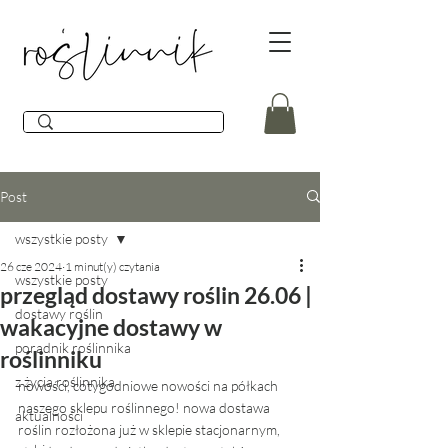
Post
wszystkie posty
26 cze 2024
1 minut(y) czytania
wszystkie posty
przegląd dostawy roślin 26.06 |
dostawy roślin
wakacyjne dostawy w
poradnik roślinnika
roślinniku
z życia roślinnika
nowości, cotygodniowe nowości na półkach 
naszego sklepu roślinnego! nowa dostawa 
aktualności
roślin rozłożona już w sklepie stacjonarnym, 