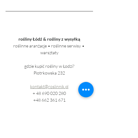
rośliny Łódź & rośliny z wysyłką
roślinne aranżacje • roślinne serwisy • 
warsztaty
gdzie kupić rośliny w Łodzi?
Piotrkowska 232
kontakt@roslinnik.pl
+ 48 690 020 280
+48 662 361 671
Ostatnie posty
Zobacz wszystkie