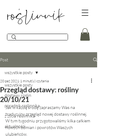
Post
wszystkie posty
20 paź 2021
1 minut(y) czytania
wszystkie posty
Przegląd dostawy: rośliny
dostawy roślin
20/10/21
poradnik roślinnika
Jak w każdą środę zapraszamy Was na 
tradycyjny przegląd nowej dostawy roślinnej.  
z życia roślinnika
W tym tygodniu przygotowaliśmy kilka całkiem 
aktualności
nowych odmian i powrotów Waszych 
ulubieńców. 