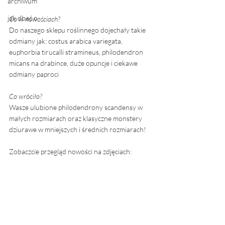
archiwum
jak dbać o
Co w nowościach? 
Do naszego sklepu roślinnego dojechały takie 
odmiany jak: costus arabica variegata, 
euphorbia tirucalli stramineus, philodendron 
micans na drabince, duże opuncje i ciekawe 
odmiany paproci
Co wróciło? 
Wasze ulubione philodendrony scandensy w 
małych rozmiarach oraz klasyczne monstery 
dziurawe w mniejszych i średnich rozmiarach! 
Zobaczcie przegląd nowości na zdjęciach: 