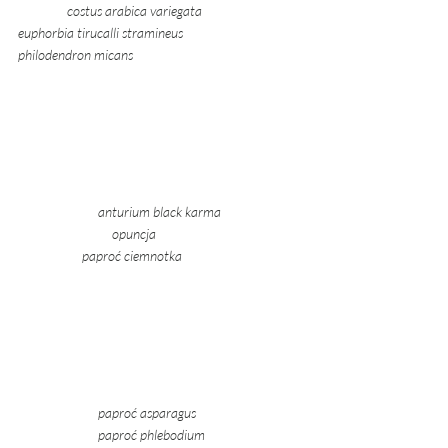
costus arabica variegata 
euphorbia tirucalli stramineus 	             
philodendron micans
	anturium black karma 		
	                  opuncja				
	        paproć ciemnotka  
	paproć asparagus
	paproć phlebodium 			