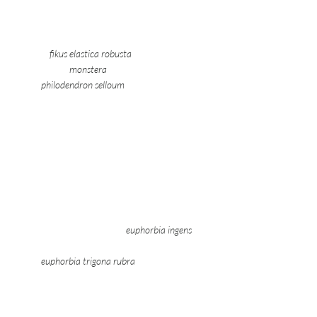
   fikus elastica robusta 			
		monstera 				
	philodendron selloum 
euphorbia ingens 	
	euphorbia trigona rubra 