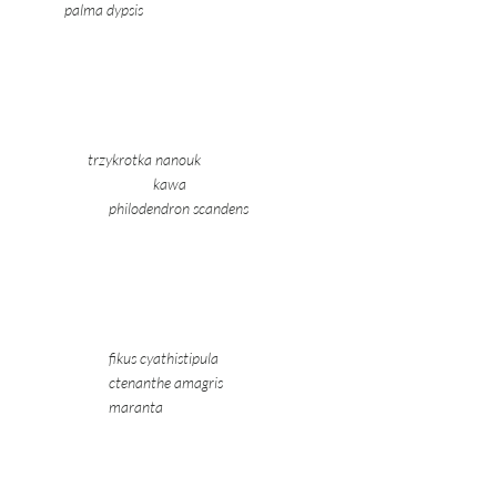
	palma dypsis 
trzykrotka nanouk 			
			kawa 				
		philodendron scandens 
	fikus cyathistipula 			
		ctenanthe amagris 			 
       		maranta 