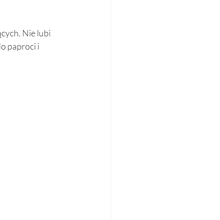
ych. Nie lubi 
 paproci i 