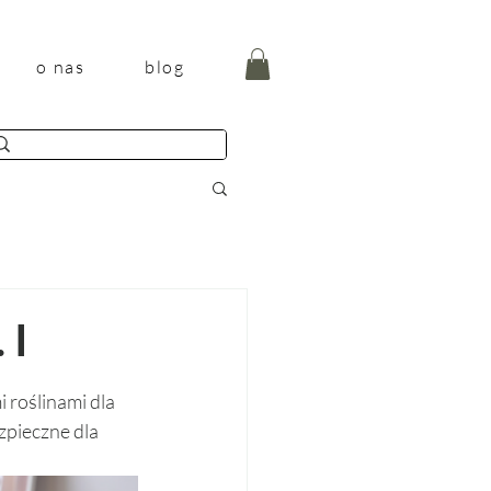
o nas
blog
 I
 roślinami dla 
pieczne dla 