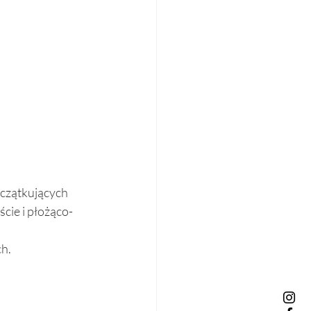
czątkujących 
ście i płożąco-
ch.