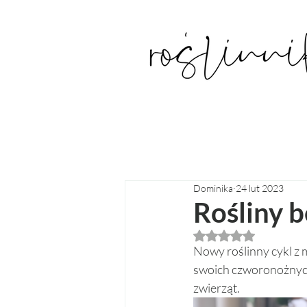
Dominika
24 lut 2023
Rośliny b
Oceniono na NaN z
Nowy roślinny cykl z m
swoich czworonożnych 
zwierząt. 