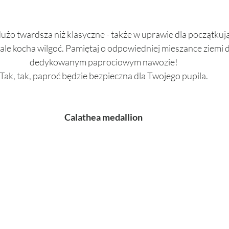
żo twardsza niż klasyczne - także w uprawie dla początkując
ale kocha wilgoć. Pamiętaj o odpowiedniej mieszance ziemi do
dedykowanym paprociowym nawozie! 
Tak, tak, paproć będzie bezpieczna dla Twojego pupila. 
Calathea medallion 