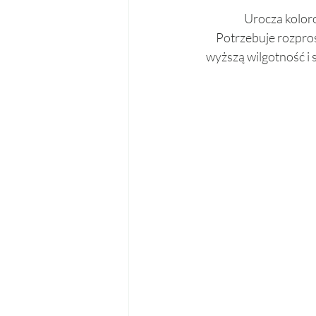
Urocza koloro
Potrzebuje rozpros
wyższą wilgotność i s