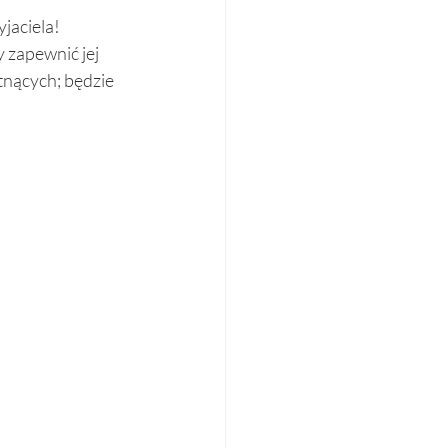
jaciela! 
 zapewnić jej 
tnących; będzie 