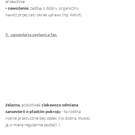
przeschnie
▫ nawożenie: 
zadbaj o dobry, organiczny 
nawóz przez cały okres uprawy (np. Astvit)
5.  sansevieria zeylanica fan 
żelazna,
 aczkolwiek 
ciekawsza odmiana 
sansevierii o płaskim pokroju
 - ta roślina 
rośnie praktycznie bez opieki (no dobra, musisz 
ją w miarę regularnie podlać) ;)