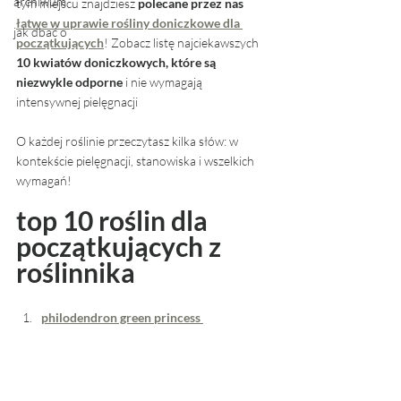
archiwum
tym miejscu znajdziesz 
polecane przez nas 
łatwe w uprawie rośliny doniczkowe dla 
jak dbać o
początkujących
! Zobacz listę najciekawszych 
10 kwiatów doniczkowych, które są 
niezwykle odporne
 i nie wymagają 
intensywnej pielęgnacji
O każdej roślinie przeczytasz kilka słów: w 
kontekście pielęgnacji, stanowiska i wszelkich 
wymagań!
top 10 roślin dla 
początkujących z 
roślinnika
philodendron green princess 