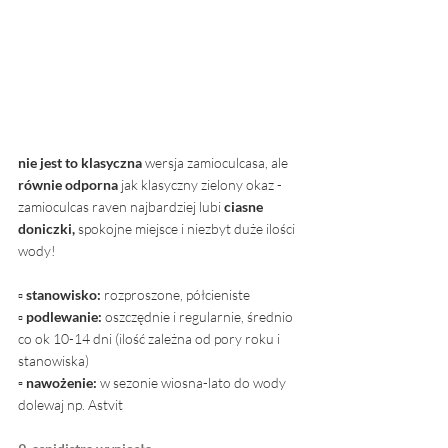
nie jest to klasyczna
 wersja zamioculcasa, ale 
równie odporna
 jak klasyczny zielony okaz - 
zamioculcas raven najbardziej lubi 
ciasne 
doniczki,
 spokojne miejsce i niezbyt duże ilości 
wody!
▫ 
stanowisko: 
rozproszone, półcieniste
▫ 
podlewanie:
 oszczędnie i regularnie, średnio 
co ok 10-14 dni (ilość zależna od pory roku i 
stanowiska)
▫ nawożenie: 
w sezonie wiosna-lato do wody 
dolewaj np. Astvit