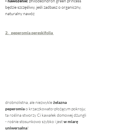
▫ nawożenie: 
philodeondron green princess 
będzie szczęśliwy, jeśli zadbasz o organiczny, 
naturalny nawóz
2.   peperomia pereskifolia 
drobnolistna, ale niezwykle 
żelazna 
peperomia
 o krzaczkowato-płożącym pokroju; 
ta roślina stworzy Ci kawałek domowej dżungli 
- rośnie stosunkowo szybko i jest 
w miarę 
uniwersalna
!