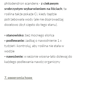
philodendron scandens - 
z ciekawym 
srebrzystym wybarwieniem na liściach
; ta 
roślina także pokaże Ci, kiedy będzie 
potrzebowała wody (ale nie doprowadzaj 
docelowo zbyt często do tego stanu).
▫ 
stanowisko: 
bez mocnego słońca
▫ 
podlewanie:
 zadbaj o nawodnienie 1 x 
tydzień i kontroluj, aby roślina nie stała w 
wodzie
▫ nawożenie: 
w sezonie wiosna-lato dolewaj do 
każdego podlewania nawóz organiczny
7. peperomia hope 