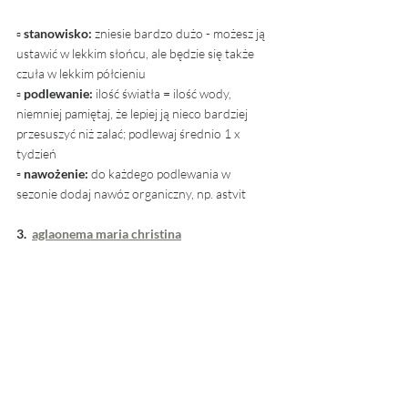
▫ 
stanowisko: 
zniesie bardzo dużo - możesz ją 
ustawić w lekkim słońcu, ale będzie się także 
czuła w lekkim półcieniu
▫ 
podlewanie:
 ilość światła = ilość wody, 
niemniej pamiętaj, że lepiej ją nieco bardziej 
przesuszyć niż zalać; podlewaj średnio 1 x 
tydzień
▫ nawożenie: 
do każdego podlewania w 
sezonie dodaj nawóz organiczny, np. astvit
3.  
aglaonema maria christina