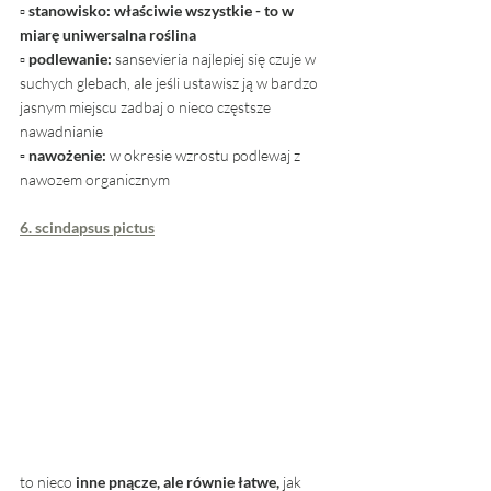
▫ 
stanowisko: właściwie wszystkie - to w 
miarę uniwersalna roślina
▫ 
podlewanie:
 sansevieria najlepiej się czuje w 
suchych glebach, ale jeśli ustawisz ją w bardzo 
jasnym miejscu zadbaj o nieco częstsze 
nawadnianie
▫ nawożenie: 
w okresie wzrostu podlewaj z 
nawozem organicznym
6. scindapsus pictus
to nieco 
inne pnącze, ale równie łatwe,
 jak 