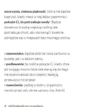
wzorzysta, zielona piękność
, która nie będzie 
kaprysić, kiedy nieco o niej lekko zapomnisz i 
pokaże Ci, że potrzebuje wody
! Będzie 
docelowo troszkę większą rośliną (ale 
potrzebuje chwili, aby dorosnąć); świetnie 
odnajdzie się w miejscach bez mocnego słońca.
▫ 
stanowisko: 
będzie dobrze rosła zarówno w 
świetle, jak i w lekkim cieniu
▫ 
podlewanie:
 ta roślina pokaże Ci, kiedy chce 
pić zwijając mocno liście (ale staraj się do tego 
nie doprowadzać zbyt często); lepiej ją 
przesuszyć niż przelać
▫ nawożenie: 
zadbaj o dobry, organiczny 
nawóz przez cały okres uprawy (np. Astvit)
4.  philodendron scandens 