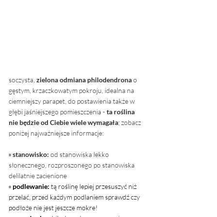
soczysta, 
zielona odmiana philodendrona
 o 
gęstym, krzaczkowatym pokroju, idealna na 
ciemniejszy parapet, do postawienia także w 
głębi jaśniejszego pomieszczenia - 
ta roślina 
nie będzie od Ciebie wiele wymagała
; zobacz 
poniżej najważniejsze informacje: 
▫ 
stanowisko: 
od stanowiska lekko 
słonecznego, rozproszonego po stanowiska 
delilatnie zacienione
▫ 
podlewanie:
 tą roślinę lepiej przesuszyć niż 
przelać, przed każdym podlaniem sprawdź czy 
podłoże nie jest jeszcze mokre!