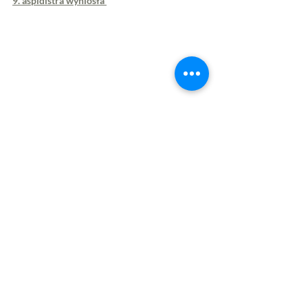
9. aspidistra wyniosła 
tzw. 
żelazny liść
 - prosta, minimalistyczna 
roślina doniczkowa, która nie rośnie szybko i 
intensywnie, ale n
ie sprawia też żadnych 
kłopotów w pielęgnacji;
 najlepiej czuje się w 
stanowiskach bez słońca!
▫ 
stanowisko: 
rozproszone, półcieniste
▫ 
podlewanie:
 oszczędnie i regularnie, latem co 
ok 7 dni, zimą co ok 10 dni
▫ nawożenie: 
lubi organiczne nawozy 