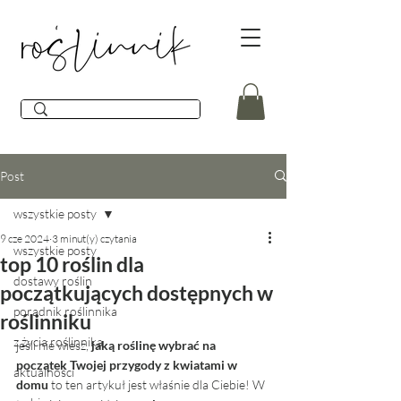
Post
wszystkie posty
9 cze 2024
3 minut(y) czytania
wszystkie posty
top 10 roślin dla
dostawy roślin
początkujących dostępnych w
poradnik roślinnika
roślinniku
z życia roślinnika
jeśli nie wiesz, 
jaką roślinę wybrać na 
początek Twojej przygody z kwiatami w 
aktualności
domu
 to ten artykuł jest właśnie dla Ciebie! W 