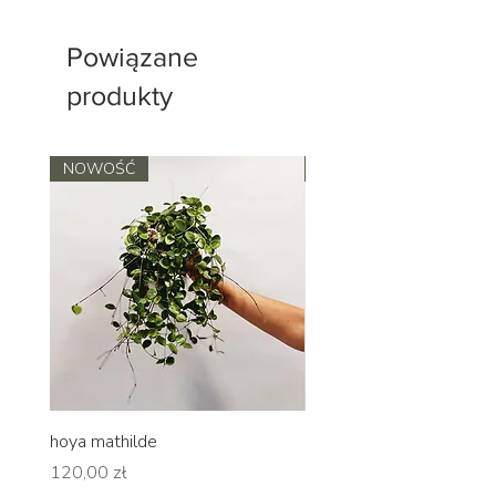
Powiązane
produkty
NOWOŚĆ
NOWOŚĆ
hoya mathilde
hoya erythrina
Cena
Cena
120,00 zł
120,00 zł