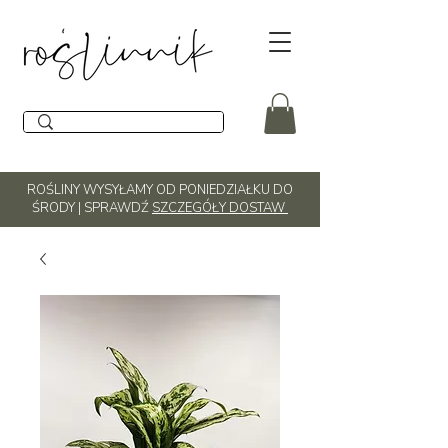
ROŚLINY WYSYŁAMY OD PONIEDZIAŁKU DO
ŚRODY | SPRAWDŹ
SZCZEGÓŁY DOSTAW