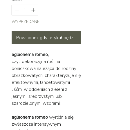
WYPRZEDANE
Powiadom, gdy artykuł będzie dostępny
aglaonema romeo,
czyli
dekoracyjna roślina
doniczkowa należąca do rodziny
obrazkowatych, charakteryzuje się
efektownymi, lancetowatymi
liśćmi w odcieniach zieleni z
jasnymi, srebrzystymi lub
szarozielonymi wzorami;
aglaonema romeo
wyróżnia się
zwłaszcza intensywnym