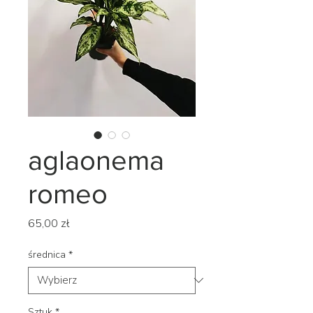
aglaonema
romeo
Cena
65,00 zł
średnica
*
Sztuk
*