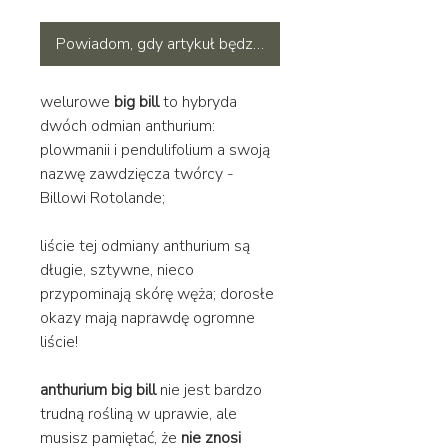
Powiadom, gdy artykuł będzie dostępny
welurowe
big bill
to hybryda
dwóch odmian anthurium:
plowmanii i pendulifolium a swoją
nazwę zawdzięcza twórcy -
Billowi Rotolande;
liście tej odmiany anthurium są
długie, sztywne, nieco
przypominają skórę węża; dorosłe
okazy mają naprawdę ogromne
liście!
anthurium big bill
nie jest bardzo
trudną rośliną w uprawie, ale
musisz pamiętać, że
nie znosi