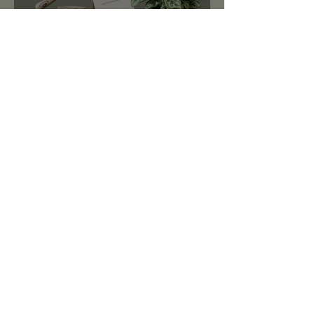
roślinnikowy prezentownik
2025
PREZENTY NA ŚWIĘTA:
TOP 10 PREZENTÓW DLA
MIŁOŚNIKA ROŚLIN