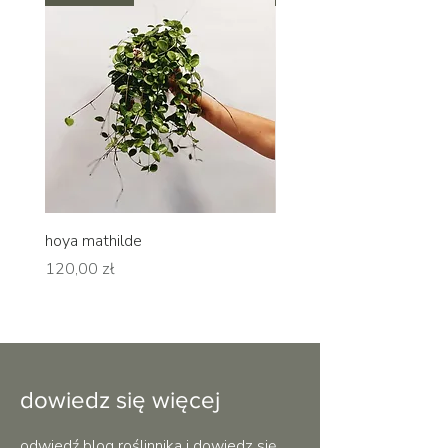
hoya mathilde
hoya erythrina
Cena
Cena
120,00 zł
120,00 zł
dowiedz się więcej
odwiedź blog roślinnika i dowiedz się