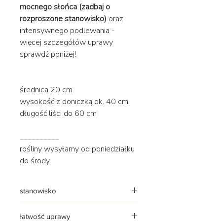
mocnego słońca (zadbaj o
rozproszone stanowisko)
oraz
intensywnego podlewania -
więcej szczegółów uprawy
sprawdź poniżej!
średnica 20 cm
wysokość z doniczką ok. 40 cm,
długość liści do 60 cm
__________
rośliny wysyłamy od poniedziałku
do środy
stanowisko
jasne | rozproszone (bez mocnego
łatwość uprawy
słońca!)