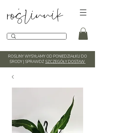
ROŚLINY WYSYŁAMY OD PONIEDZIAŁKU DO
ŚRODY | SPRAWDŹ
SZCZEGÓŁY DOSTAW