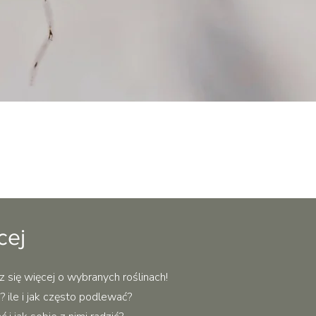
Podgląd
cej
z się więcej o wybranych roślinach!
 ile i jak często podlewać?