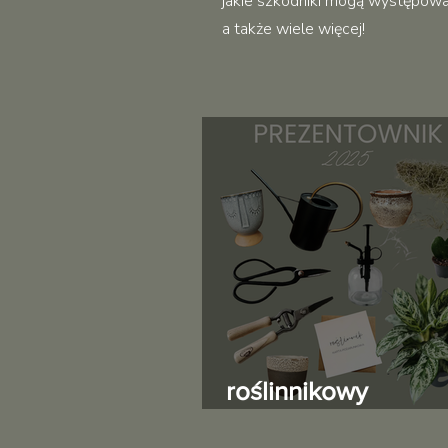
jakie szkodniki mogą występować 
a także wiele więcej!
roślinnikowy
prezentownik 202