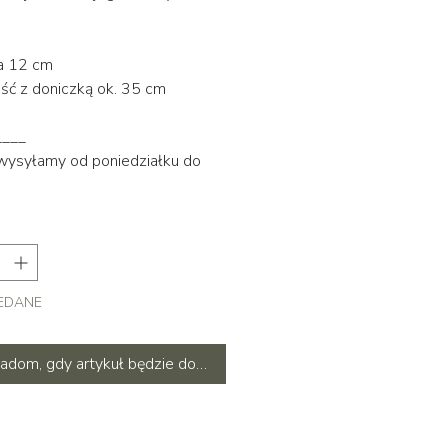
a 12 cm
ć z doniczką ok. 35 cm
____
 wysyłamy od poniedziałku do
EDANE
adom, gdy artykuł będzie dostępny