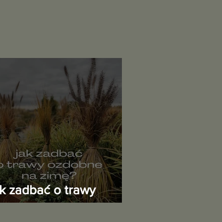
ak zadbać o trawy
zdobne przed zimą?