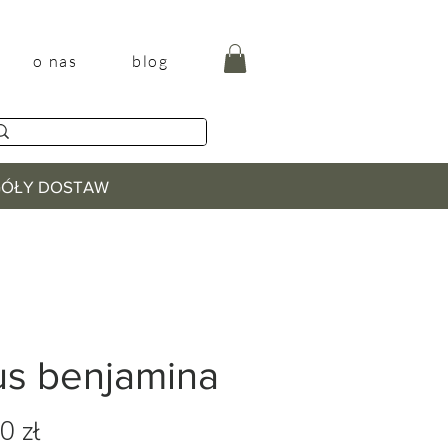
o nas
blog
EGÓŁY DOSTAW
cus benjamina
Cena
0 zł