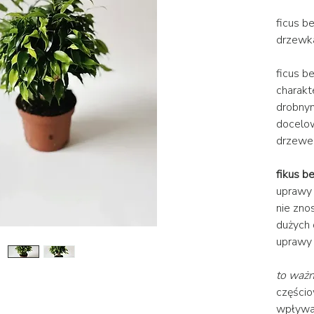
ficus b
drzewk
ficus be
charakt
drobnymi
docelo
drzew
fikus b
upraw
nie zno
dużych
uprawy 
to waż
częścio
wpływa 