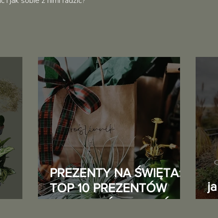
i jak sobie z nimi radzić?
PREZENTY NA ŚWIĘTA:
j
TOP 10 PREZENTÓW
DLA MIŁOŚNIKA ROŚLIN
o
5