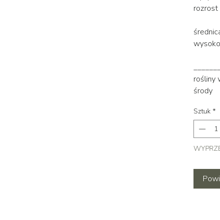
rozrost
średnic
wysokoś
______
rośliny
środy
Sztuk
*
WYPRZ
Powi