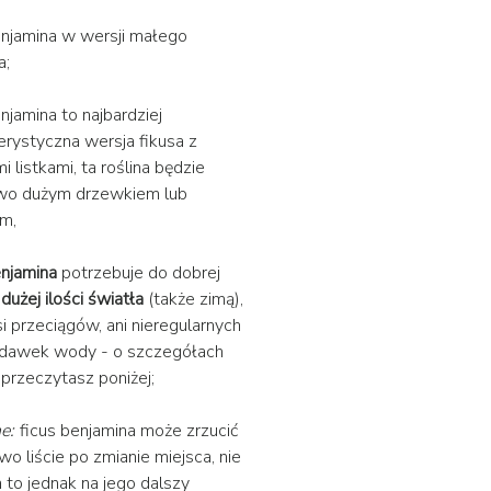
enjamina w wersji małego
a;
njamina to najbardziej
erystyczna wersja fikusa z
 listkami, ta roślina będzie
wo dużym drzewkiem lub
em,
enjamina
potrzebuje do dobrej
y
dużej ilości światła
(także zimą),
si przeciągów, ani nieregularnych
 dawek wody - o szczegółach
przeczytasz poniżej;
ne:
ficus benjamina może zrzucić
wo liście po zmianie miejsca, nie
to jednak na jego dalszy