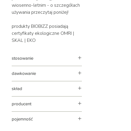
wiosenno-letnim - o szczegółach
używania przeczytaj poniżej!
produkty BIOBIZZ posiadają
certyfikaty ekologiczne OMRI |
SKAL | EKO
stosowanie
podlewanie i spryskiwanie
dawkowanie
przed użyciem wstrząśnij
w okresie wzrostu rośliny z każdym
skład
podlewaniem w proporcji 2-4 ml na 1
l wody
azot N 4%, fosfor P2O5 3%, potas
producent
6%, 70 mikroelementów oraz
witaminy B1, B2, C i E | ph: 5,7
biobizz
pojemność
0,25 litra