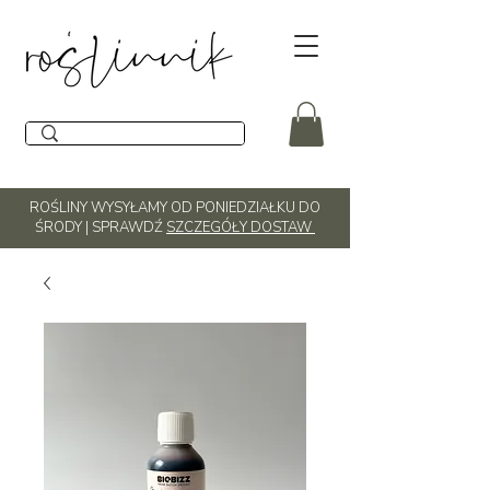
ROŚLINY WYSYŁAMY OD PONIEDZIAŁKU DO
ŚRODY | SPRAWDŹ
SZCZEGÓŁY DOSTAW