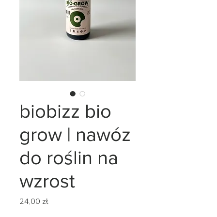
biobizz bio
grow | nawóz
do roślin na
wzrost
Cena
24,00 zł