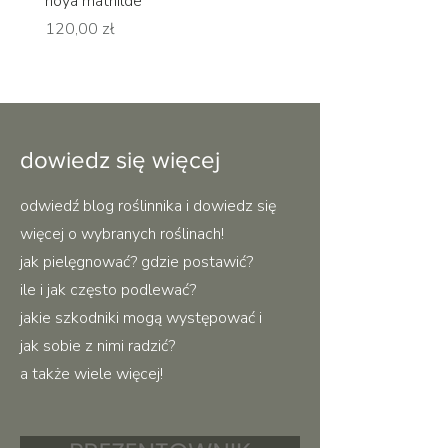
hoya mathilde
hoya erythrina
Cena
Cena
120,00 zł
120,00 zł
dowiedz się więcej
odwiedź blog roślinnika i dowiedz się
więcej o wybranych roślinach!
jak pielęgnować? gdzie postawić?
ile i jak często podlewać?
jakie szkodniki mogą występować i
jak sobie z nimi radzić?
a także wiele więcej!