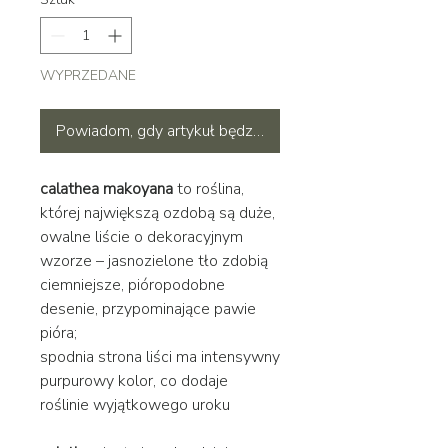
WYPRZEDANE
Powiadom, gdy artykuł będzie dostępny
calathea makoyana
to roślina,
której największą ozdobą są duże,
owalne liście o dekoracyjnym
wzorze – jasnozielone tło zdobią
ciemniejsze, pióropodobne
desenie, przypominające pawie
pióra;
spodnia strona liści ma intensywny
purpurowy kolor, co dodaje
roślinie wyjątkowego uroku