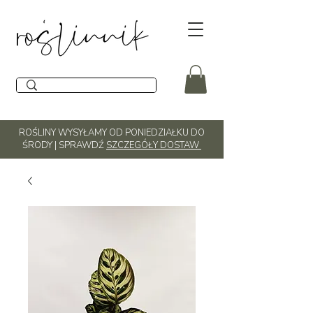
ROŚLINY WYSYŁAMY OD PONIEDZIAŁKU DO
ŚRODY | SPRAWDŹ
SZCZEGÓŁY DOSTAW