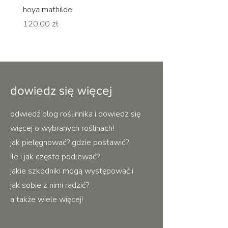
hoya mathilde
hoya erythrina
Cena
Cena
120,00 zł
120,00 zł
dowiedz się więcej
odwiedź blog roślinnika i dowiedz się
więcej o wybranych roślinach!
jak pielęgnować? gdzie postawić?
ile i jak często podlewać?
jakie szkodniki mogą występować i
jak sobie z nimi radzić?
a także wiele więcej!