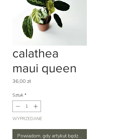
calathea
maui queen
Cena
36,00 zł
Sztuk
*
WYPRZEDANE
Powiadom, gdy artykuł będzie dostępny