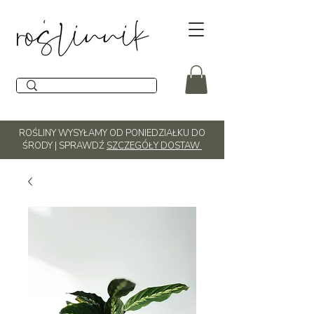
ROŚLINY WYSYŁAMY OD PONIEDZIAŁKU DO
ŚRODY | SPRAWDŹ
SZCZEGÓŁY DOSTAW