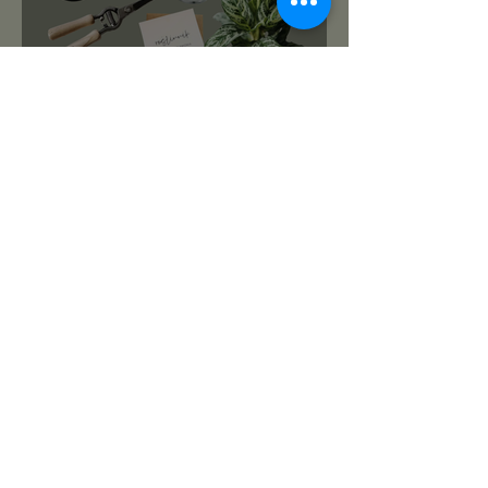
roślinnikowy prezentownik
2025
PREZENTY NA ŚWIĘTA:
TOP 10 PREZENTÓW DLA
MIŁOŚNIKA ROŚLIN