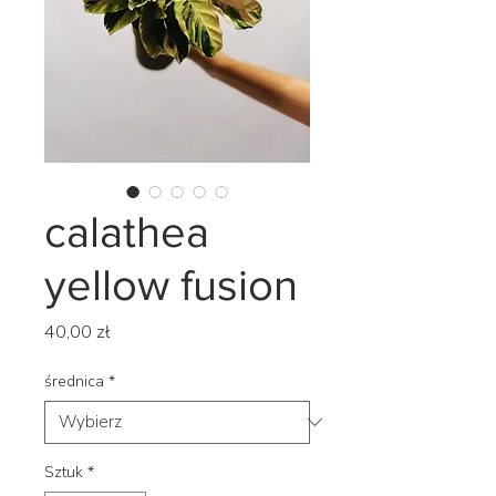
calathea
yellow fusion
Cena
40,00 zł
średnica
*
Sztuk
*