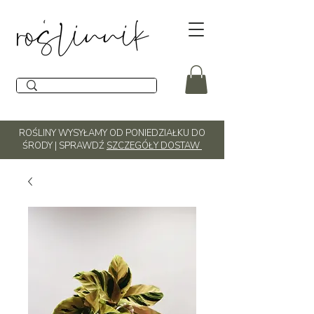
ROŚLINY WYSYŁAMY OD PONIEDZIAŁKU DO
ŚRODY | SPRAWDŹ
SZCZEGÓŁY DOSTAW