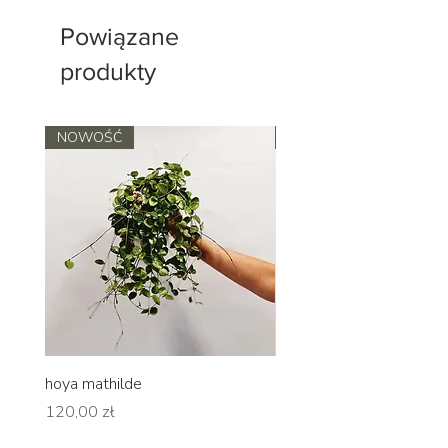
Powiązane
produkty
NOWOŚĆ
NOWOŚĆ
hoya mathilde
hoya erythrina
Cena
Cena
120,00 zł
120,00 zł