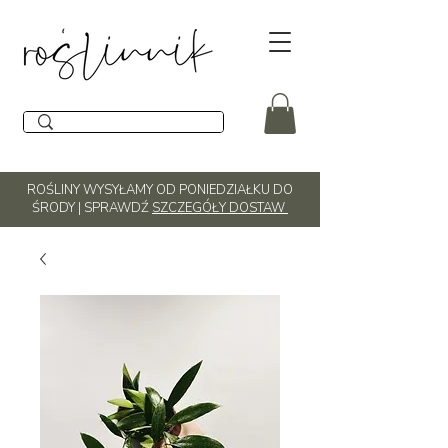
ROŚLINY WYSYŁAMY OD PONIEDZIAŁKU DO
ŚRODY | SPRAWDŹ
SZCZEGÓŁY DOSTAW