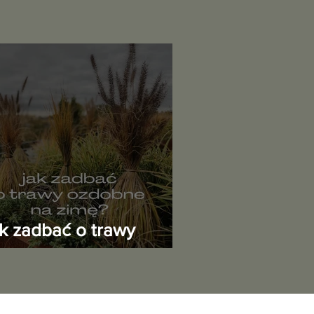
ak zadbać o trawy
zdobne przed zimą?