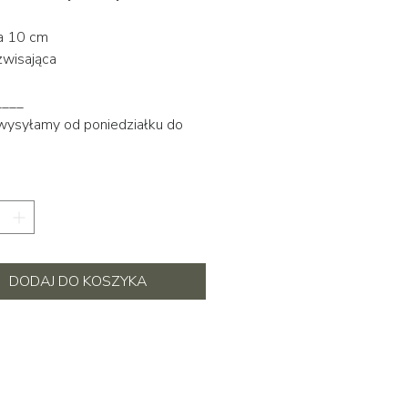
a 10 cm
 zwisająca
____
 wysyłamy od poniedziałku do
DODAJ DO KOSZYKA