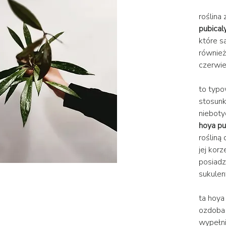
roślina 
pubical
które s
również
czerwie
to typo
stosunk
nieboty
hoya pu
rośliną
jej korz
posiadz
sukulen
ta hoya
ozdoba 
wypełnie