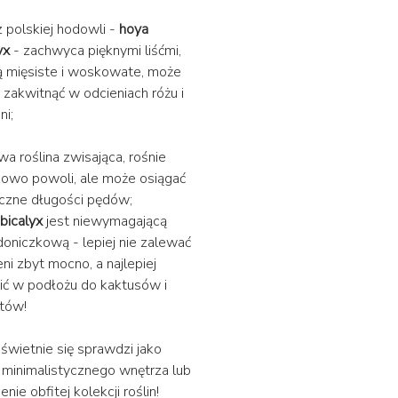
z polskiej hodowli -
hoya
yx
- zachwyca pięknymi liśćmi,
ą mięsiste i woskowate, może
 zakwitnąć w odcieniach różu i
ni;
wa roślina zwisająca, rośnie
owo powoli, ale może osiągać
czne długości pędów;
bicalyx
jest niewymagającą
 doniczkową - lepiej nie zalewać
eni zbyt mocno, a najlepiej
ić w podłożu do kaktusów i
tów!
 świetnie się sprawdzi jako
minimalistycznego wnętrza lub
nie obfitej kolekcji roślin!