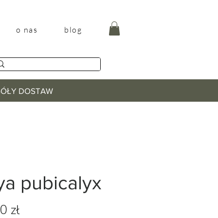
o nas
blog
EGÓŁY DOSTAW
ya pubicalyx
Cena
0 zł