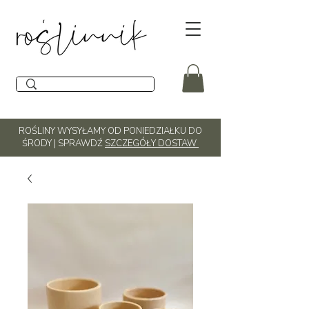
ROŚLINY WYSYŁAMY OD PONIEDZIAŁKU DO
ŚRODY | SPRAWDŹ
SZCZEGÓŁY DOSTAW