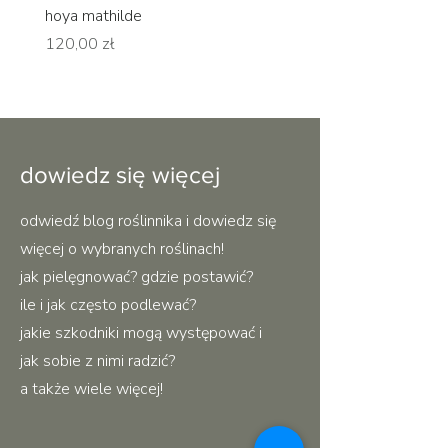
hoya mathilde
hoya erythrina
Cena
Cena
120,00 zł
120,00 zł
dowiedz się więcej
odwiedź blog roślinnika i dowiedz się
więcej o wybranych roślinach!
jak pielęgnować? gdzie postawić?
ile i jak często podlewać?
jakie szkodniki mogą występować i
jak sobie z nimi radzić?
a także wiele więcej!