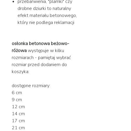
przebarwienia, "plamki" czy
drobne dziurki to naturalny
efekt materiału betonowego,
który nie podlega reklamacji
osłonka betonowa beżowo-
różowa
występuje w kilku
rozmiarach - pamiętaj wybrać
rozmiar przed dodaniem do
koszyka:
dostępne rozmiary:
6 cm
9 cm
12 cm
14 cm
17 cm
21 cm