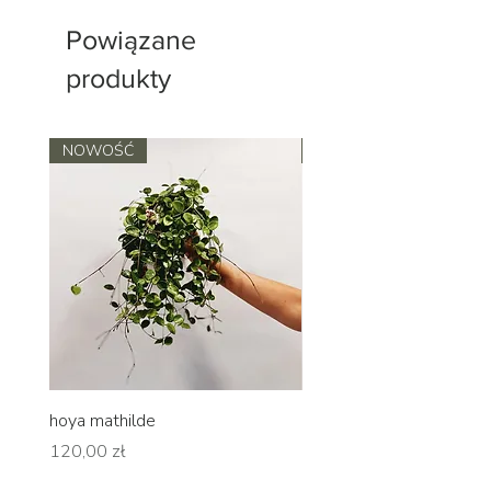
Powiązane
produkty
NOWOŚĆ
NOWOŚĆ
hoya mathilde
hoya erythrina
Cena
Cena
120,00 zł
120,00 zł