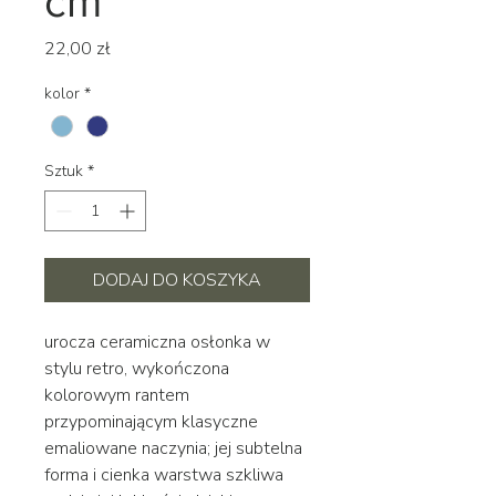
cm
Cena
22,00 zł
kolor
*
Sztuk
*
DODAJ DO KOSZYKA
urocza ceramiczna osłonka w
stylu retro, wykończona
kolorowym rantem
przypominającym klasyczne
emaliowane naczynia; jej subtelna
forma i cienka warstwa szkliwa