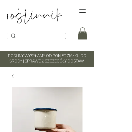
ROŚLINY WYSYŁAMY OD PONIEDZIAŁKU DO
ŚRODY | SPRAWDŹ
SZCZEGÓŁY DOSTAW