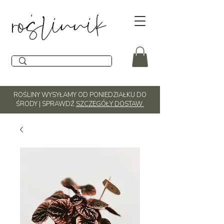
ROŚLINY WYSYŁAMY OD PONIEDZIAŁKU DO
ŚRODY | SPRAWDŹ
SZCZEGÓŁY DOSTAW