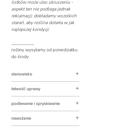
listków może ulec ukruszeniu -
aspekt ten nie podlega jednak
reklamacji; dokładamy wszelkich
starań, aby roślina dotarła w jak
najlepszej kondycji
__________
rośliny wysyłamy od poniedziałku
do środy
stanowisko
jasne | widne | słoneczne
łatwość uprawy
roślina stosunkowo łatwa w uprawie,
podlewanie i spryskiwanie
do dobrej kondycji potrzebuje
widnego stanowiska
podlewanie: umiarkowane, ale
nawożenie
regularne
podlewaj według zasady: lepiej