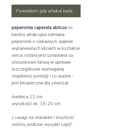
Powiadom, gdy artykuł będzie dostępny
peperomia caperata abricos
to
bardzo atrakcyjna odmiana
peperomii o ciekawych, pięknie
wybarwionych liściach w kształcie
serca, roślina jest uznawana za
stosunkowo łatwą w uprawie
(szczegółowe wymagania
znajdziesz poniżej) i co ważne -
jest bezpieczna dla zwierząt
średnica 12 cm
wysokość ok. 15-20 cm
z uwagi na charakter i kruchość
rośliny podczas wysyłki część