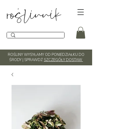
ROŚLINY WYSYŁAMY OD PONIEDZIAŁKU DO
ŚRODY | SPRAWDŹ
SZCZEGÓŁY DOSTAW