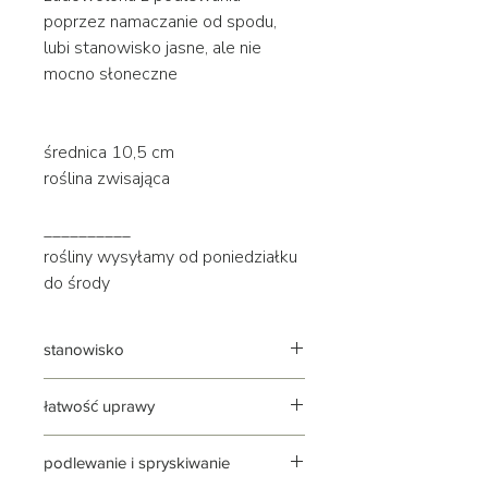
poprzez namaczanie od spodu,
lubi stanowisko jasne, ale nie
mocno słoneczne
średnica 10,5 cm
roślina zwisająca
__________
rośliny wysyłamy od poniedziałku
do środy
stanowisko
jasne | rozproszone | nie znosi
łatwość uprawy
bezpośredniego słońca
roślina stosunkowo łatwa w uprawie,
podlewanie i spryskiwanie
do dobrej kondycji potrzebuje