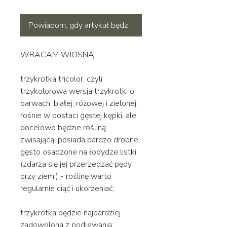
Powiadom, gdy artykuł będzie dostępny
WRACAM WIOSNĄ
trzykrotka tricolor, czyli
trzykolorowa wersja trzykrotki o
barwach: białej, różowej i zielonej;
rośnie w postaci gęstej kępki, ale
docelowo będzie rośliną
zwisającą; posiada bardzo drobne,
gęsto osadzone na łodydze listki
(zdarza się jej przerzedzać pędy
przy ziemi) - roślinę warto
regularnie ciąć i ukorzeniać;
trzykrotka będzie najbardziej
zadowolona z podlewania