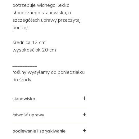
potrzebuje widnego, lekko
słonecznego stanowiska; o
szczegółach uprawy przeczytaj
poniżej!
średnica 12 cm
wysokość ok 20 cm
__________
rośliny wysyłamy od poniedziałku
do środy
stanowisko
jasne | widne | słoneczne
łatwość uprawy
roślina stosunkowo łatwa w uprawie,
podlewanie i spryskiwanie
do dobrej kondycji potrzebuje