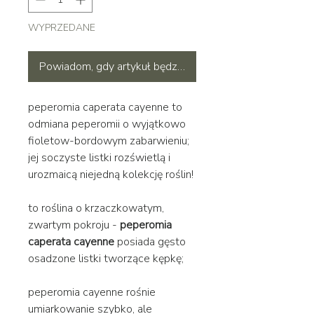
WYPRZEDANE
Powiadom, gdy artykuł będzie dostępny
peperomia caperata cayenne to
odmiana peperomii o wyjątkowo
fioletow-bordowym zabarwieniu;
jej soczyste listki rozświetlą i
urozmaicą niejedną kolekcję roślin!
to roślina
o krzaczkowatym,
zwartym pokroju -
peperomia
caperata cayenne
posiada gęsto
osadzone listki tworzące kępkę;
peperomia cayenne
rośnie
umiarkowanie szybko, ale