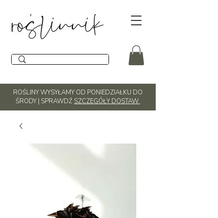
ROŚLINY WYSYŁAMY OD PONIEDZIAŁKU DO
ŚRODY | SPRAWDŹ
SZCZEGÓŁY DOSTAW