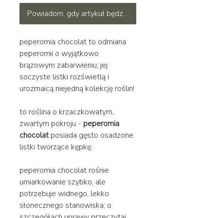
Powiadom, gdy artykuł będzie dostępny
peperomia chocolat to odmiana
peperomii o wyjątkowo
brązowym zabarwieniu; jej
soczyste listki rozświetlą i
urozmaicą niejedną kolekcję roślin!
to roślina
o krzaczkowatym,
zwartym pokroju -
peperomia
chocolat
posiada gęsto osadzone
listki tworzące kępkę;
peperomia chocolat
rośnie
umiarkowanie szybko, ale
potrzebuje widnego, lekko
słonecznego stanowiska; o
szczegółach uprawy przeczytaj