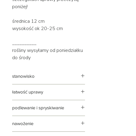
poniżej!
średnica 12 cm
wysokość ok 20-25 cm
__________
rośliny wysyłamy od poniedziałku
do środy
stanowisko
jasne | widne | słoneczne
łatwość uprawy
roślina stosunkowo łatwa w uprawie,
podlewanie i spryskiwanie
do dobrej kondycji potrzebuje
widnego stanowiska
podlewanie: umiarkowane, ale
nawożenie
regularne
podlewaj według zasady: lepiej
w okresie wzrostu z każdym