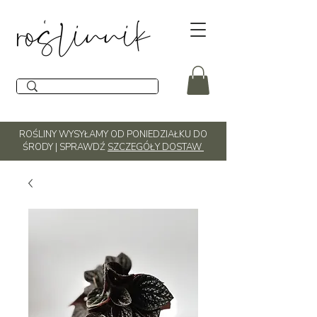
ROŚLINY WYSYŁAMY OD PONIEDZIAŁKU DO
ŚRODY | SPRAWDŹ
SZCZEGÓŁY DOSTAW