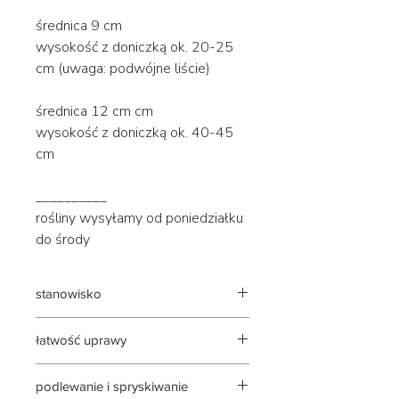
średnica 9 cm
wysokość z doniczką ok. 20-25
cm (uwaga: podwójne liście)
średnica 12 cm cm
wysokość z doniczką ok. 40-45
cm
__________
rośliny wysyłamy od poniedziałku
do środy
stanowisko
każde: sansevieria da sobie radę
łatwość uprawy
zarówno w świetle, jak i cieniu
uwaga: od stanowiska będzie zależała
ilość wody i częstotliwość podlewania
podlewanie i spryskiwanie
roślina łatwa i przyjemna w uprawie,