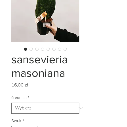
sansevieria
masoniana
Cena
16,00 zł
średnica
*
Sztuk
*