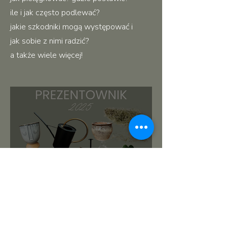
ile i jak często podlewać?
jakie szkodniki mogą występować i
jak sobie z nimi radzić?
a także wiele więcej!
roślinnikowy prezentownik