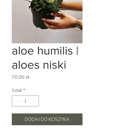
aloe humilis |
aloes niski
Cena
70,00 zł
Sztuk
*
DODAJ DO KOSZYKA