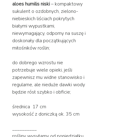
aloes humilis niski
– kompaktowy
sukulent o ozdobnych, zielono-
niebieskich liściach pokrytych
białymi wypustkami,
niewymagający, odporny na suszę i
doskonały dla początkujących
miłośników roślin;
do dobrego wzrostu nie
potrzebuje wiele opieki, jeśli
zapewnisz mu widne stanowisko i
regularne, ale nieduże dawki wody
będzie rósł szybko i obficie;
średnica 17 cm
wysokość z doniczką ok. 35 cm
__________
rośliny wysyłamy od poniedziałku