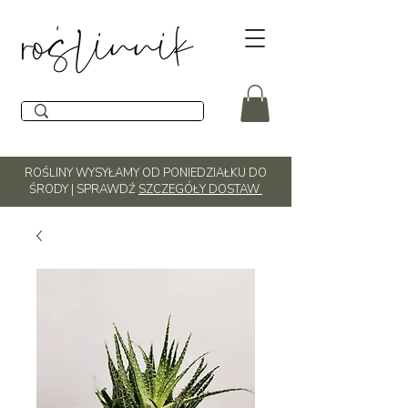
ROŚLINY WYSYŁAMY OD PONIEDZIAŁKU DO
ŚRODY | SPRAWDŹ
SZCZEGÓŁY DOSTAW