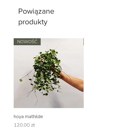
Powiązane
produkty
NOWOŚĆ
NOWOŚĆ
hoya mathilde
hoya erythrina
Cena
Cena
120,00 zł
120,00 zł