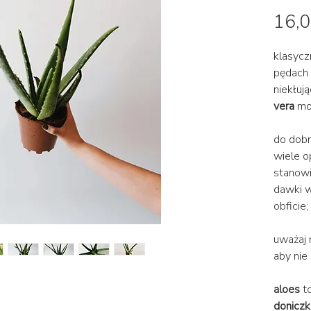
16,0
klasycz
pędach 
niekłuj
vera
mo
do dobr
wiele o
stanowi
dawki w
obficie;
uważaj 
aby nie 
aloes
t
donicz