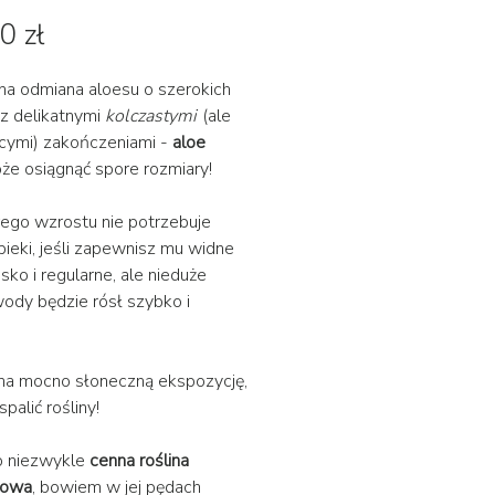
Cena
0 zł
na odmiana aloesu o szerokich
z delikatnymi
kolczastymi
(ale
ącymi) zakończeniami -
aloe
że osiągnąć spore rozmiary!
ego wzrostu nie potrzebuje
pieki, jeśli zapewnisz mu widne
sko i regularne, ale nieduże
ody będzie rósł szybko i
na mocno słoneczną ekspozycję,
spalić rośliny!
o niezwykle
cenna roślina
kowa
, bowiem w jej pędach