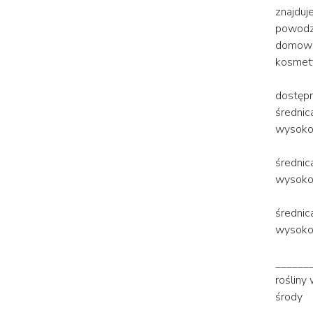
znajduje
powodz
domowe
kosmet
dostępn
średnic
wysoko
średnic
wysokoś
średni
wysoko
______
rośliny
środy