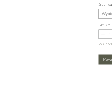
średnica
Wybie
Sztuk
*
WYPRZ
Powi