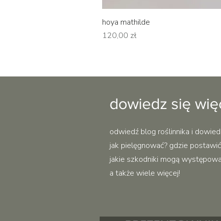
hoya mathilde
Cena
120,00 zł
dowiedz się wię
odwiedź blog roślinnika i dowied
jak pielęgnować? gdzie postawić?
jakie szkodniki mogą występować 
a także wiele więcej!