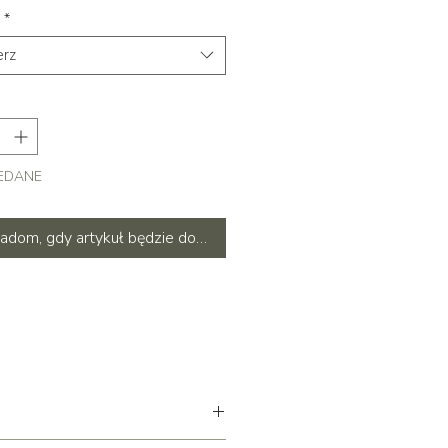
*
rz
EDANE
adom, gdy artykuł będzie dostępny