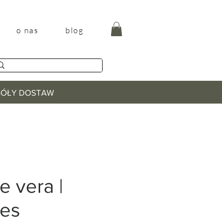
o nas
blog
EGÓŁY DOSTAW
e vera |
oes