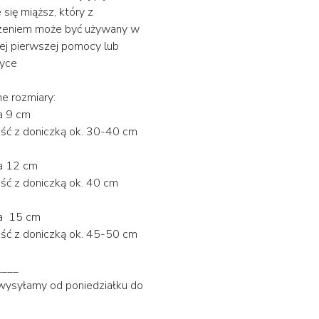
 się miąższ, który z
eniem może być używany w
j pierwszej pomocy lub
yce
e rozmiary:
a 9 cm
ść z doniczką ok. 30-40 cm
a 12 cm
ć z doniczką ok. 40 cm
ca 15 cm
ść z doniczką ok. 45-50 cm
____
 wysyłamy od poniedziałku do