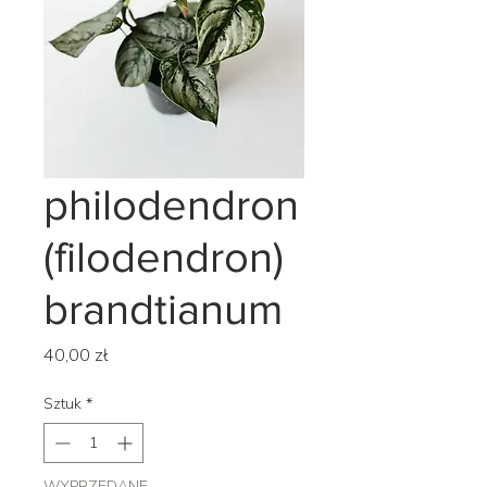
philodendron
(filodendron)
brandtianum
Cena
40,00 zł
Sztuk
*
WYPRZEDANE