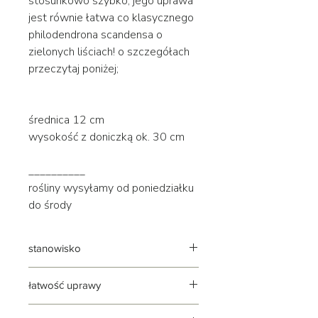
stosunkowo szybko, jego uprawa
jest równie łatwa co klasycznego
philodendrona scandensa o
zielonych liściach! o szczegółach
przeczytaj poniżej;
średnica 12 cm
wysokość z doniczką ok. 30 cm
__________
rośliny wysyłamy od poniedziałku
do środy
stanowisko
jasne | rozproszone
łatwość uprawy
roślina łatwa i przyjemna w uprawie,