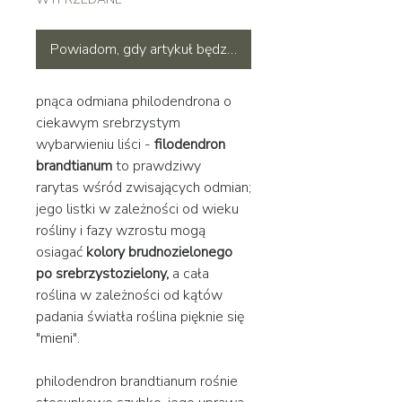
Powiadom, gdy artykuł będzie dostępny
pnąca odmiana philodendrona o
ciekawym srebrzystym
wybarwieniu liści -
filodendron
brandtianum
to prawdziwy
rarytas wśród zwisających odmian;
jego listki w zależności od wieku
rośliny i fazy wzrostu mogą
osiagać
kolory brudnozielonego
po srebrzystozielony,
a cała
roślina w zależności od kątów
padania światła roślina pięknie się
"mieni".
philodendron brandtianum rośnie