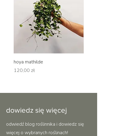
hoya mathilde
hoya erythrina
Cena
Cena
120,00 zł
120,00 zł
dowiedz się więcej
odwiedź blog roślinnika i dowiedz się
więcej o wybranych roślinach!