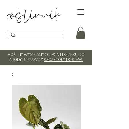
ROŚLINY WYSYŁAMY OD PONIEDZIAŁKU DO
ŚRODY | SPRAWDŹ
SZCZEGÓŁY DOSTAW